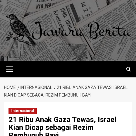
Skip
to
content
Primary
Menu
HOME
INTERNASIONAL
21 RIBU ANAK GAZA TEWAS, ISRAEL
KIAN DICAP SEBAGAI REZIM PEMBUNUH BAYI
Internasional
21 Ribu Anak Gaza Tewas, Israel
Kian Dicap sebagai Rezim
Pembunuh Bayi