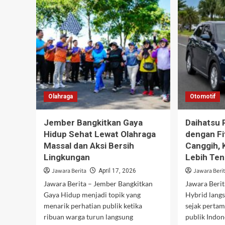
Tembus
Mem
Rp498,79
Erd
Triliun,
Seb
Rosan
Ad
Sampaikan
Upa
Langsung
Sab
ke
di
Prabowo
Bal
Gen
Sen
Olahraga
Otomotif
Jember Bangkitkan Gaya
Daihatsu 
Hidup Sehat Lewat Olahraga
dengan F
Massal dan Aksi Bersih
Canggih, 
Lingkungan
Lebih Te
Jawara Berita
Jawara Beri
April 17, 2026
Jawara Berita – Jember Bangkitkan
Jawara Berit
Gaya Hidup menjadi topik yang
Hybrid lang
menarik perhatian publik ketika
sejak pertam
ribuan warga turun langsung
publik Indon