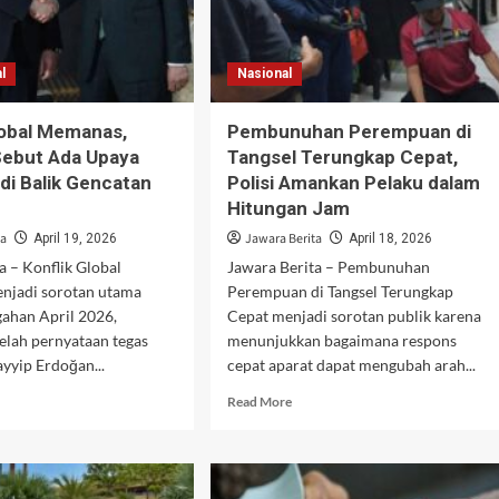
in
Terjangkau?
ens
l
Nasional
lobal Memanas,
Pembunuhan Perempuan di
Sebut Ada Upaya
Tangsel Terungkap Cepat,
di Balik Gencatan
Polisi Amankan Pelaku dalam
Hitungan Jam
ta
Jawara Berita
April 19, 2026
April 18, 2026
a – Konflik Global
Jawara Berita – Pembunuhan
jadi sorotan utama
Perempuan di Tangsel Terungkap
gahan April 2026,
Cepat menjadi sorotan publik karena
elah pernyataan tegas
menunjukkan bagaimana respons
ayyip Erdoğan...
cepat aparat dapat mengubah arah...
d
Read
Read More
e
more
ut
about
flik
Pembunuhan
bal
Perempuan