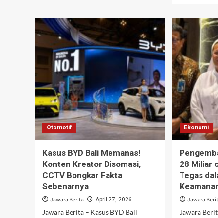
dan
abo
Trump
Ika
Bahas
Sap
Konflik
Sap
Global
An
dalam
Eko
Panggilan
dan
90
Dug
Menit
Pen
seb
Bah
Sio
Otomotif
Ekonomi
Kasus BYD Bali Memanas!
Pengemba
Konten Kreator Disomasi,
28 Miliar 
CCTV Bongkar Fakta
Tegas da
Sebenarnya
Keamanan
Jawara Berita
Jawara Beri
April 27, 2026
Jawara Berita – Kasus BYD Bali
Jawara Beri