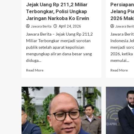
Jejak Uang Rp 211,2 Miliar
Persiapan
Terbongkar, Polisi Ungkap
Jelang Pi
Jaringan Narkoba Ko Erwin
2026 Maki
Jawara Berita
Jawara Beri
April 24, 2026
Jawara Berita – Jejak Uang Rp 211,2
Jawara Berit
Miliar Terbongkar menjadi sorotan
Indonesia Je
publik setelah aparat kepolisian
menjadi sor
mengungkap aliran dana besar yang
2026, ketika 
diduga...
memulai...
Read
Rea
Read More
Read More
more
mor
about
abo
Jejak
Per
Uang
Tim
Rp
Ind
211,2
Jel
Miliar
Pial
Terbongkar,
Tho
Polisi
dan
Ungkap
Ube
Jaringan
202