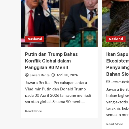
Nasional
Nasional
Putin dan Trump Bahas
Ikan Sap
Konflik Global dalam
Ekosiste
Panggilan 90 Menit
Penyalah
Bahan Si
Jawara Berita
April 30, 2026
Jawara Beri
Jawara Berita – Percakapan antara
Vladimir Putin dan Donald Trump
Jawara Berit
pada 30 April 2026 langsung menjadi
bukan lagi 
sorotan global. Selama 90 menit,...
yang eksotis
terakhir, ke
Read
Read More
semakin men
more
about
Rea
Read More
Putin
mor