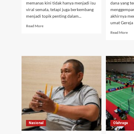
memanas kini tidak hanya menjadi isu
dana yang te
viral semata, tetapi juga berkembang
menggempark
menjadi topik penting dalam...
akhirnya me
umat Gereja 
Read
Read More
more
Rea
Read More
about
mor
Kasus
abo
BYD
Pen
Bali
Dan
Memanas!
Ger
Konten
Rp
Kreator
28
Disomasi,
Mili
CCTV
ole
Bongkar
BNI
Fakta
Tin
Sebenarnya
Teg
dal
Men
Kea
Keu
Nasional
Olahraga