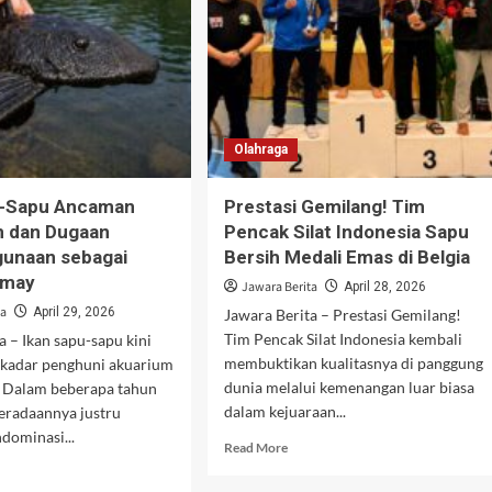
Olahraga
u-Sapu Ancaman
Prestasi Gemilang! Tim
m dan Dugaan
Pencak Silat Indonesia Sapu
gunaan sebagai
Bersih Medali Emas di Belgia
omay
Jawara Berita
April 28, 2026
ta
April 29, 2026
Jawara Berita – Prestasi Gemilang!
Tim Pencak Silat Indonesia kembali
a – Ikan sapu-sapu kini
membuktikan kualitasnya di panggung
sekadar penghuni akuarium
dunia melalui kemenangan luar biasa
. Dalam beberapa tahun
dalam kejuaraan...
beradaannya justru
dominasi...
Read
Read More
more
d
about
e