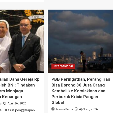
Prestasi
ut
Gemilang!
n
Tim
u-
Pencak
u
Silat
caman
Indonesia
sistem
Sapu
Bersih
aan
Medali
yalahgunaan
Emas
agai
di
an
Belgia
may
Internasional
lian Dana Gereja Rp
PBB Peringatkan, Perang Iran
oleh BNI: Tindakan
Bisa Dorong 30 Juta Orang
lam Menjaga
Kembali ke Kemiskinan dan
 Keuangan
Perburuk Krisis Pangan
Global
ta
April 26, 2026
Jawara Berita
April 25, 2026
ta – Kasus penggelapan