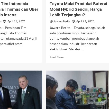
Krisis
 Tim Indonesia
Toyota Mulai Produksi Baterai
Pangan
ala Thomas dan Uber
Mobil Hybrid Sendiri, Harga
Global
n Intens
Lebih Terjangkau?
ta
Jawara Berita
April 23, 2026
April 22, 2026
a – Persiapan Tim
Jawara Berita – Toyota, sebagai salah
lang Piala Thomas
satu produsen mobil terbesar di
otan utama pada 23 April
dunia, kembali membuat langkah
para atlet resmi
besar dalam industri kendaraan
elektrifikasi. Melalui...
d
Read
Read More
e
more
ut
about
siapan
Toyota
Mulai
onesia
Produksi
ang
Baterai
a
Mobil
mas
Hybrid
Sendiri,
r
Harga
6
Lebih