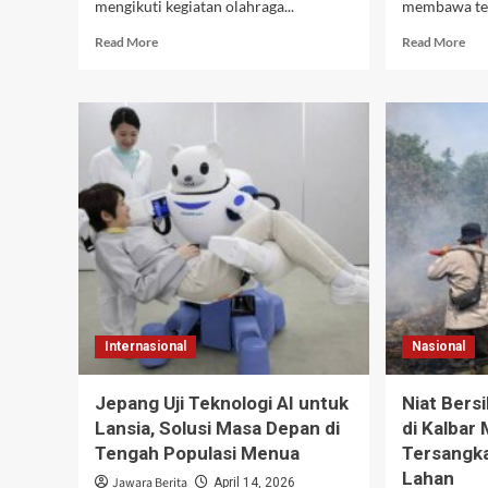
mengikuti kegiatan olahraga...
membawa tek
Read
Rea
Read More
Read More
more
mor
about
abo
Jember
Dai
Bangkitkan
Roc
Gaya
Hyb
Hidup
Had
Sehat
den
Lewat
Fit
Olahraga
Kea
Massal
Can
dan
Kon
Aksi
Kini
Bersih
Leb
Lingkungan
Ten
Internasional
Nasional
Ber
Jepang Uji Teknologi AI untuk
Niat Bers
Lansia, Solusi Masa Depan di
di Kalbar 
Tengah Populasi Menua
Tersangk
Lahan
Jawara Berita
April 14, 2026