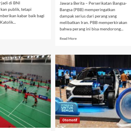
rjadi di BNI
Jawara Berita – Perserikatan Bangsa-
an publik, tetapi
Bangsa (PBB) memperingatkan
mberikan kabar baik bagi
dampak serius dari perang yang
Katolik...
melibatkan Iran. PBB memperkirakan
bahwa perang ini bisa mendorong...
d
e
Read
Read More
ut
more
gembalian
about
a
PBB
eja
Peringatkan,
Perang
Iran
ar
Bisa
h
Dorong
:
30
dakan
Juta
as
Orang
am
Kembali
jaga
ke
manan
Kemiskinan
angan
Otomotif
dan
Perburuk