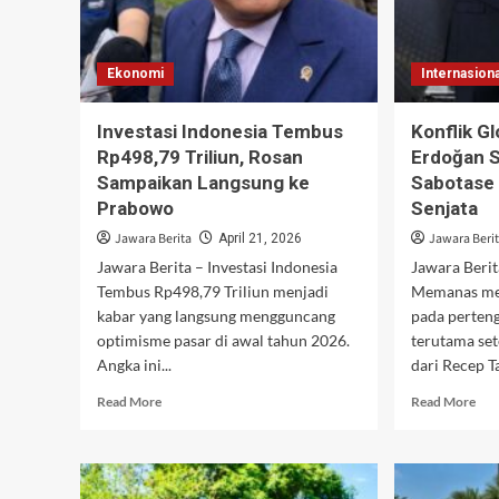
Narkoba
Mak
Ko
Int
Erwin
Ekonomi
Internasiona
Investasi Indonesia Tembus
Konflik G
Rp498,79 Triliun, Rosan
Erdoğan 
Sampaikan Langsung ke
Sabotase 
Prabowo
Senjata
Jawara Berita
Jawara Beri
April 21, 2026
Jawara Berita – Investasi Indonesia
Jawara Berit
Tembus Rp498,79 Triliun menjadi
Memanas men
kabar yang langsung mengguncang
pada perten
optimisme pasar di awal tahun 2026.
terutama set
Angka ini...
dari Recep T
Read
Rea
Read More
Read More
more
mor
about
abo
Investasi
Kon
Indonesia
Glo