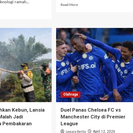
nologi ramah...
Read
Read More
more
d
about
e
Rupiah
ut
Melemah
hatsu
dan
ky
Inflasi
rid
Mengintai,
ir
Alarm
gan
Bahaya
ur
untuk
manan
Ekonomi
ggih,
Masyarakat
sumen
ih
ang
Olahraga
kendara
ihkan Kebun, Lansia
Duel Panas Chelsea FC vs
Malah Jadi
Manchester City di Premier
a Pembakaran
League
Jawara Berita
April 12, 2026