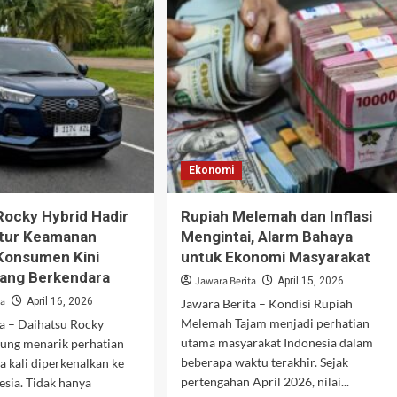
anas,
di
oğan
Tangsel
ut
Terungkap
a
Cepat,
ya
Polisi
otase
Amankan
Pelaku
ik
dalam
catan
Hitungan
jata
Jam
Ekonomi
Rocky Hybrid Hadir
Rupiah Melemah dan Inflasi
itur Keamanan
Mengintai, Alarm Bahaya
Konsumen Kini
untuk Ekonomi Masyarakat
nang Berkendara
Jawara Berita
April 15, 2026
ta
April 16, 2026
Jawara Berita – Kondisi Rupiah
Melemah Tajam menjadi perhatian
a – Daihatsu Rocky
utama masyarakat Indonesia dalam
sung menarik perhatian
beberapa waktu terakhir. Sejak
a kali diperkenalkan ke
pertengahan April 2026, nilai...
esia. Tidak hanya