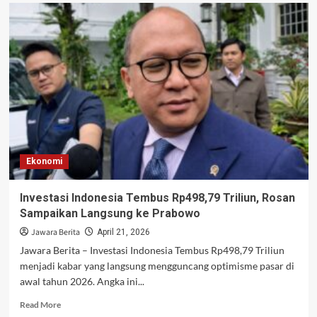
Toyota
Mulai
Produksi
Baterai
Mobil
Hybrid
Sendiri,
Harga
Lebih
Terjangkau?
Ekonomi
Investasi Indonesia Tembus Rp498,79 Triliun, Rosan
Sampaikan Langsung ke Prabowo
Jawara Berita
April 21, 2026
Jawara Berita – Investasi Indonesia Tembus Rp498,79 Triliun
menjadi kabar yang langsung mengguncang optimisme pasar di
awal tahun 2026. Angka ini...
Read
Read More
more