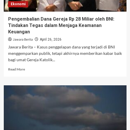
Ekonomi
Pengembalian Dana Gereja Rp 28 Miliar oleh BNI:
Tindakan Tegas dalam Menjaga Keamanan
Keuangan
Jawara Berita
April 26, 2026
Jawara Berita – Kasus penggelapan dana yang terjadi di BNI
menggemparkan publik, tetapi akhirnya memberikan kabar baik
bagi umat Gereja Katolik...
Read
Read More
more
about
Pengembalian
Dana
Gereja
Rp
28
Miliar
oleh
BNI:
Tindakan