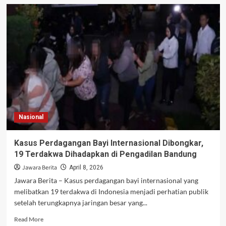
Penangkapan
Steven
Lyons
Polisi
Hancurkan
Sindikat
Kriminal
Terorganisir
Skotlandia
Nasional
Kasus Perdagangan Bayi Internasional Dibongkar,
19 Terdakwa Dihadapkan di Pengadilan Bandung
Jawara Berita
April 8, 2026
Jawara Berita – Kasus perdagangan bayi internasional yang
melibatkan 19 terdakwa di Indonesia menjadi perhatian publik
setelah terungkapnya jaringan besar yang...
Read
Read More