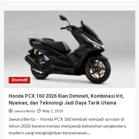
about
Prancis
Cetak
Sejarah
Lolos
ke
Final
Piala
Thomas
2026
Usai
Bungkam
India
Otomotif
3-
0
Honda PCX 160 2026 Kian Diminati, Kombinasi Irit,
Nyaman, dan Teknologi Jadi Daya Tarik Utama
Jawara Berita
May 2, 2026
Jawara Berita – Honda PCX 160 kembali menjadi sorotan di
tahun 2026 karena mampu menjawab kebutuhan pengendara
modern yang menginginkan kenyamanan,...