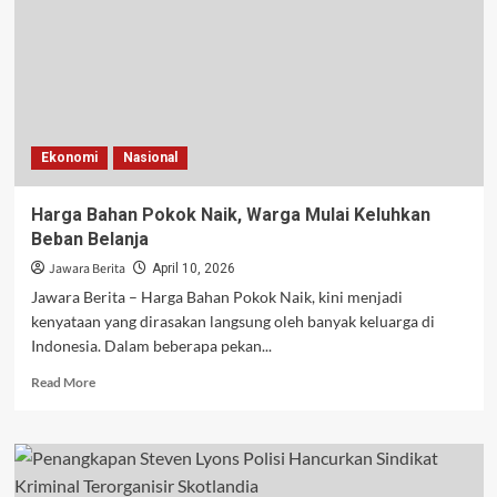
Dunia
2026,
BYD
Tersalip
di
Persaingan
Ketat
Ekonomi
Nasional
Global
Harga Bahan Pokok Naik, Warga Mulai Keluhkan
Beban Belanja
Jawara Berita
April 10, 2026
Jawara Berita – Harga Bahan Pokok Naik, kini menjadi
kenyataan yang dirasakan langsung oleh banyak keluarga di
Indonesia. Dalam beberapa pekan...
Read
Read More
more
about
Harga
Bahan
Pokok