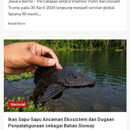
Jawara Berita – Percakapan antara Vladimir Putin dan Donald
Trump pada 30 April 2026 langsung menjadi sorotan global.
Selama 90 menit,...
Read
Read More
more
about
Putin
dan
Trump
Bahas
Konflik
Global
dalam
Panggilan
90
Menit
Nasional
Ikan Sapu-Sapu Ancaman Ekosistem dan Dugaan
Penyalahgunaan sebagai Bahan Siomay