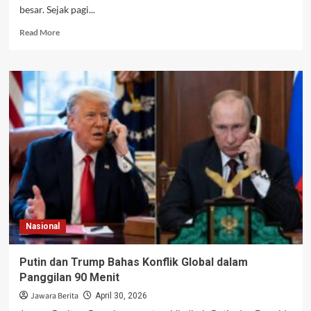
besar. Sejak pagi...
Read
Read More
more
about
Aksi
Buruh
1
Mei
2026
Meledak,
Tuntutan
Upah
dan
Kesejahteraan
Picu
Dampak
Nasional
Besar
ke
Ekonomi
Putin dan Trump Bahas Konflik Global dalam
Panggilan 90 Menit
Jawara Berita
April 30, 2026