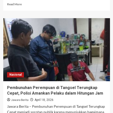
Read
Read More
more
about
Konflik
Global
Memanas,
Erdoğan
Sebut
Ada
Upaya
Sabotase
di
Balik
Gencatan
Senjata
Nasional
Pembunuhan Perempuan di Tangsel Terungkap
Cepat, Polisi Amankan Pelaku dalam Hitungan Jam
Jawara Berita
April 18, 2026
Jawara Berita – Pembunuhan Perempuan di Tangsel Terungkap
Cepat menjadi sorotan publik karena menunjukkan bagaimana