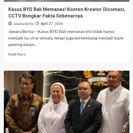
Kasus BYD Bali Memanas! Konten Kreator Disomasi,
CCTV Bongkar Fakta Sebenarnya
Jawara Berita
April 27, 2026
Jawara Berita – Kasus BYD Bali memanas kini tidak hanya
menjadi isu viral semata, tetapi juga berkembang menjadi topik
penting dalam...
Read
Read More
more
about
Kasus
BYD
Bali
Memanas!
Konten
Kreator
Disomasi,
CCTV
Bongkar
Fakta
Sebenarnya