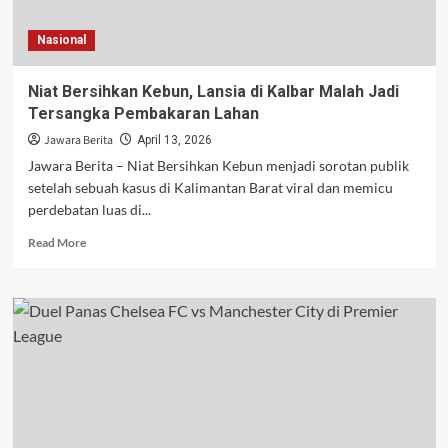
Tengah
Populasi
Nasional
Menua
Niat Bersihkan Kebun, Lansia di Kalbar Malah Jadi
Tersangka Pembakaran Lahan
Jawara Berita
April 13, 2026
Jawara Berita – Niat Bersihkan Kebun menjadi sorotan publik
setelah sebuah kasus di Kalimantan Barat viral dan memicu
perdebatan luas di...
Read
Read More
more
about
Niat
Bersihkan
Kebun,
Lansia
di
Kalbar
Malah
Jadi