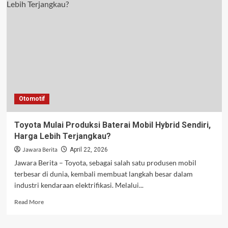
Indonesia
Jelang
Piala
Thomas
dan
Uber
2026
Makin
Intens
Otomotif
Toyota Mulai Produksi Baterai Mobil Hybrid Sendiri,
Harga Lebih Terjangkau?
Jawara Berita
April 22, 2026
Jawara Berita – Toyota, sebagai salah satu produsen mobil
terbesar di dunia, kembali membuat langkah besar dalam
industri kendaraan elektrifikasi. Melalui...
Read
Read More
more
about