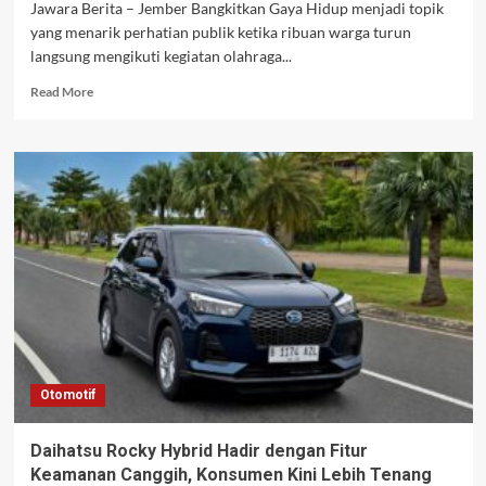
Jawara Berita – Jember Bangkitkan Gaya Hidup menjadi topik
yang menarik perhatian publik ketika ribuan warga turun
langsung mengikuti kegiatan olahraga...
Read
Read More
more
about
Jember
Bangkitkan
Gaya
Hidup
Sehat
Lewat
Olahraga
Massal
dan
Aksi
Bersih
Lingkungan
Otomotif
Daihatsu Rocky Hybrid Hadir dengan Fitur
Keamanan Canggih, Konsumen Kini Lebih Tenang