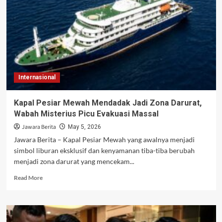
Tahan
Suku
Bunga,
Investor
Mulai
Waspada
Internasional
Kapal Pesiar Mewah Mendadak Jadi Zona Darurat,
Wabah Misterius Picu Evakuasi Massal
Jawara Berita
May 5, 2026
Jawara Berita – Kapal Pesiar Mewah yang awalnya menjadi
simbol liburan eksklusif dan kenyamanan tiba-tiba berubah
menjadi zona darurat yang mencekam...
Read
Read More
more
about
Kapal
Pesiar