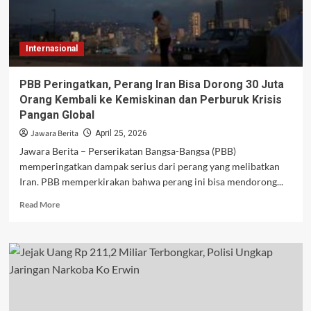
Tegas
dalam
Menjaga
Internasional
Keamanan
Keuangan
PBB Peringatkan, Perang Iran Bisa Dorong 30 Juta
Orang Kembali ke Kemiskinan dan Perburuk Krisis
Pangan Global
Jawara Berita
April 25, 2026
Jawara Berita – Perserikatan Bangsa-Bangsa (PBB)
memperingatkan dampak serius dari perang yang melibatkan
Iran. PBB memperkirakan bahwa perang ini bisa mendorong...
Read
Read More
more
about
PBB
Peringatkan,
Perang
Iran
Bisa
Dorong