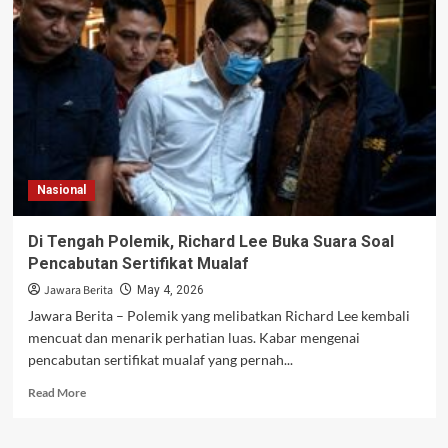
Mewah
Mendadak
Jadi
Zona
Darurat,
Wabah
Misterius
Picu
Evakuasi
Massal
Nasional
Di Tengah Polemik, Richard Lee Buka Suara Soal
Pencabutan Sertifikat Mualaf
Jawara Berita
May 4, 2026
Jawara Berita – Polemik yang melibatkan Richard Lee kembali
mencuat dan menarik perhatian luas. Kabar mengenai
pencabutan sertifikat mualaf yang pernah...
Read
Read More
more
about
Di