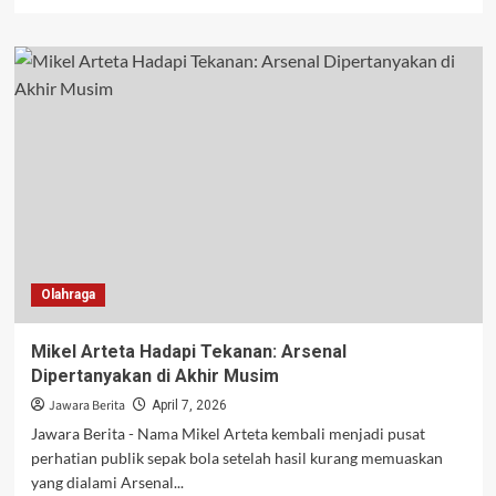
more
about
Kasus
Perdagangan
Bayi
Internasional
Dibongkar,
19
Terdakwa
Dihadapkan
di
Pengadilan
Bandung
Olahraga
Mikel Arteta Hadapi Tekanan: Arsenal
Dipertanyakan di Akhir Musim
Jawara Berita
April 7, 2026
Jawara Berita - Nama Mikel Arteta kembali menjadi pusat
perhatian publik sepak bola setelah hasil kurang memuaskan
yang dialami Arsenal...