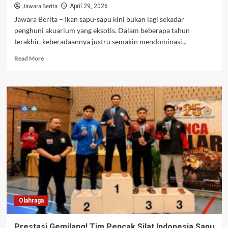
Jawara Berita
April 29, 2026
Jawara Berita – Ikan sapu-sapu kini bukan lagi sekadar
penghuni akuarium yang eksotis. Dalam beberapa tahun
terakhir, keberadaannya justru semakin mendominasi...
Read
Read More
more
about
Ikan
Sapu-
Sapu
Ancaman
Ekosistem
dan
Dugaan
Penyalahgunaan
sebagai
Bahan
Siomay
Olahraga
Prestasi Gemilang! Tim Pencak Silat Indonesia Sapu