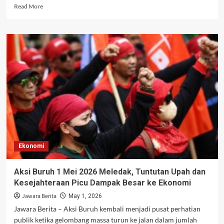
Read
Read More
more
about
Honda
PCX
160
2026
Kian
Diminati,
Kombinasi
Irit,
Nyaman,
dan
Teknologi
Jadi
Ekonomi
Daya
Tarik
Utama
Aksi Buruh 1 Mei 2026 Meledak, Tuntutan Upah dan
Kesejahteraan Picu Dampak Besar ke Ekonomi
Jawara Berita
May 1, 2026
Jawara Berita – Aksi Buruh kembali menjadi pusat perhatian
publik ketika gelombang massa turun ke jalan dalam jumlah