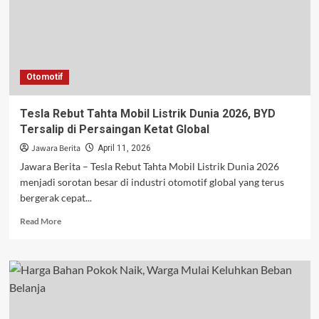
di
Premier
League
Otomotif
Tesla Rebut Tahta Mobil Listrik Dunia 2026, BYD
Tersalip di Persaingan Ketat Global
Jawara Berita
April 11, 2026
Jawara Berita – Tesla Rebut Tahta Mobil Listrik Dunia 2026
menjadi sorotan besar di industri otomotif global yang terus
bergerak cepat...
Read
Read More
more
about
Tesla
Rebut
Tahta
Mobil
Listrik