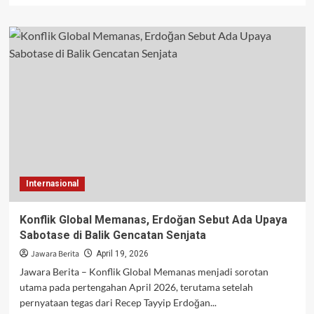
about
Investasi
Indonesia
Tembus
Rp498,79
Triliun,
Rosan
Sampaikan
Langsung
ke
Prabowo
Internasional
Konflik Global Memanas, Erdoğan Sebut Ada Upaya
Sabotase di Balik Gencatan Senjata
Jawara Berita
April 19, 2026
Jawara Berita – Konflik Global Memanas menjadi sorotan
utama pada pertengahan April 2026, terutama setelah
pernyataan tegas dari Recep Tayyip Erdoğan...