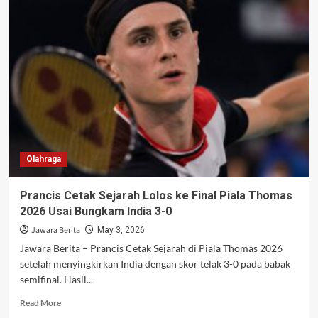
Tengah
Polemik,
Richard
Lee
Buka
Suara
Soal
Pencabutan
Sertifikat
Mualaf
Olahraga
Prancis Cetak Sejarah Lolos ke Final Piala Thomas
2026 Usai Bungkam India 3-0
Jawara Berita
May 3, 2026
Jawara Berita – Prancis Cetak Sejarah di Piala Thomas 2026
setelah menyingkirkan India dengan skor telak 3-0 pada babak
semifinal. Hasil...
Read
Read More
more