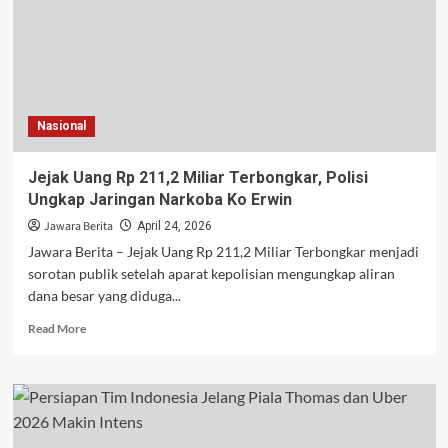
30
Juta
Orang
Kembali
ke
Kemiskinan
Nasional
dan
Perburuk
Krisis
Jejak Uang Rp 211,2 Miliar Terbongkar, Polisi
Pangan
Ungkap Jaringan Narkoba Ko Erwin
Global
Jawara Berita
April 24, 2026
Jawara Berita – Jejak Uang Rp 211,2 Miliar Terbongkar menjadi
sorotan publik setelah aparat kepolisian mengungkap aliran
dana besar yang diduga...
Read
Read More
more
about
Jejak
Uang
Rp
211,2