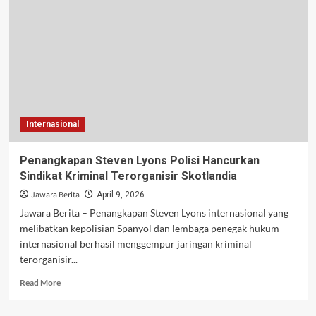
Naik,
Warga
Mulai
Keluhkan
Beban
Belanja
Internasional
Penangkapan Steven Lyons Polisi Hancurkan
Sindikat Kriminal Terorganisir Skotlandia
Jawara Berita
April 9, 2026
Jawara Berita – Penangkapan Steven Lyons internasional yang
melibatkan kepolisian Spanyol dan lembaga penegak hukum
internasional berhasil menggempur jaringan kriminal
terorganisir...
Read
Read More
more
about