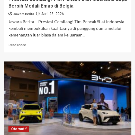
Bersih Medali Emas di Belgia
Jawara Berita
April 28, 2026
Jawara Berita – Prestasi Gemilang! Tim Pencak Silat Indonesia
kembali membuktikan kualitasnya di panggung dunia melalui
kemenangan luar biasa dalam kejuaraan...
Read
Read More
more
about
Prestasi
Gemilang!
Tim
Pencak
Silat
Indonesia
Sapu
Bersih
Medali
Emas
di
Belgia
Otomotif