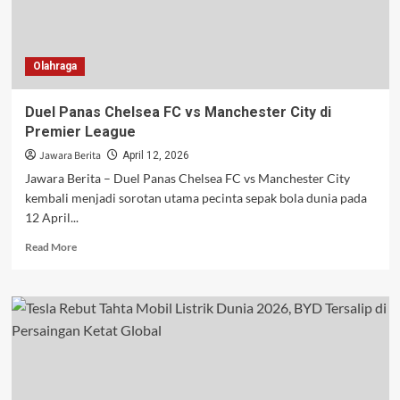
Tersangka
Pembakaran
Lahan
Olahraga
Duel Panas Chelsea FC vs Manchester City di
Premier League
Jawara Berita
April 12, 2026
Jawara Berita – Duel Panas Chelsea FC vs Manchester City
kembali menjadi sorotan utama pecinta sepak bola dunia pada
12 April...
Read
Read More
more
about
Duel
Panas
Chelsea
FC
vs
Manchester
City