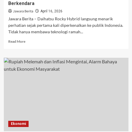
Berkendara
Jawara Berita
April 16, 2026
Jawara Berita – Daihatsu Rocky Hybrid langsung menarik
perhatian sejak pertama kali diperkenalkan ke publik Indonesia.
Tidak hanya membawa teknologi ramah...
Read
Read More
more
about
Daihatsu
Rocky
Hybrid
Hadir
dengan
Fitur
Keamanan
Canggih,
Konsumen
Kini
Lebih
Tenang
Ekonomi
Berkendara