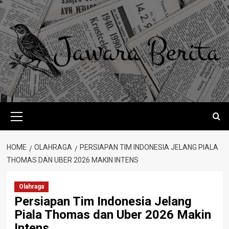
Skip
to
content
Primary
Menu
HOME
OLAHRAGA
PERSIAPAN TIM INDONESIA JELANG PIALA
THOMAS DAN UBER 2026 MAKIN INTENS
Olahraga
Persiapan Tim Indonesia Jelang
Piala Thomas dan Uber 2026 Makin
Intens