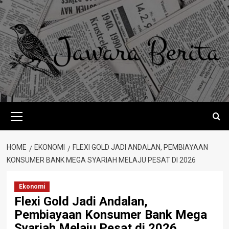
Skip
to
content
Primary
Menu
HOME
EKONOMI
FLEXI GOLD JADI ANDALAN, PEMBIAYAAN
KONSUMER BANK MEGA SYARIAH MELAJU PESAT DI 2026
Ekonomi
Flexi Gold Jadi Andalan,
Pembiayaan Konsumer Bank Mega
Syariah Melaju Pesat di 2026