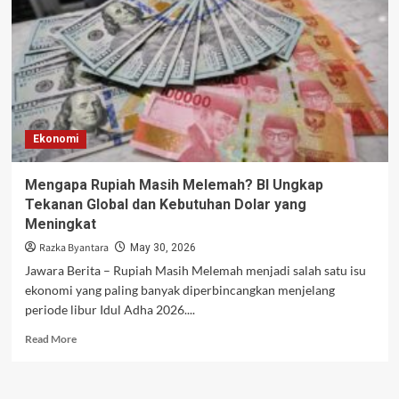
Siapkan
Strategi
Baru
Jaga
Stabilitas
Rupiah
Ekonomi
Mengapa Rupiah Masih Melemah? BI Ungkap
Tekanan Global dan Kebutuhan Dolar yang
Meningkat
Razka Byantara
May 30, 2026
Jawara Berita – Rupiah Masih Melemah menjadi salah satu isu
ekonomi yang paling banyak diperbincangkan menjelang
periode libur Idul Adha 2026....
Read
Read More
more
about
Mengapa