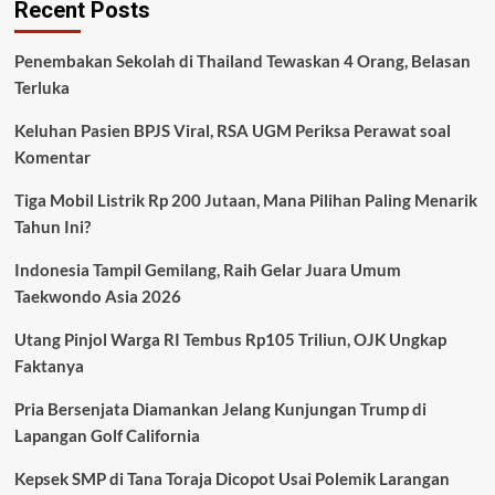
Recent Posts
Rupiah
Masih
Melemah?
Penembakan Sekolah di Thailand Tewaskan 4 Orang, Belasan
BI
Terluka
Ungkap
Tekanan
Keluhan Pasien BPJS Viral, RSA UGM Periksa Perawat soal
Global
dan
Komentar
Kebutuhan
Dolar
Tiga Mobil Listrik Rp 200 Jutaan, Mana Pilihan Paling Menarik
yang
Tahun Ini?
Meningkat
Indonesia Tampil Gemilang, Raih Gelar Juara Umum
Taekwondo Asia 2026
Utang Pinjol Warga RI Tembus Rp105 Triliun, OJK Ungkap
Faktanya
Pria Bersenjata Diamankan Jelang Kunjungan Trump di
Lapangan Golf California
Kepsek SMP di Tana Toraja Dicopot Usai Polemik Larangan