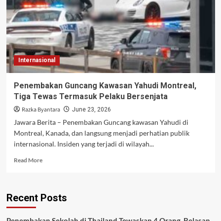
Internasional
Penembakan Guncang Kawasan Yahudi Montreal,
Tiga Tewas Termasuk Pelaku Bersenjata
Razka Byantara
June 23, 2026
Jawara Berita – Penembakan Guncang kawasan Yahudi di
Montreal, Kanada, dan langsung menjadi perhatian publik
internasional. Insiden yang terjadi di wilayah...
Read
Read More
more
about
Penembakan
Recent Posts
Guncang
Kawasan
Yahudi
Penembakan Sekolah di Thailand Tewaskan 4 Orang, Belasan