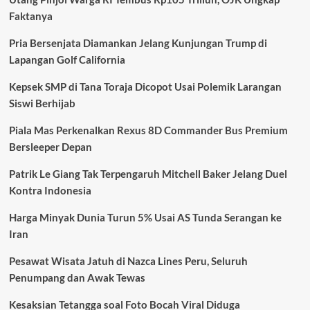
Selamat
Faktanya
Setelah
Berjuang
Pria Bersenjata Diamankan Jelang Kunjungan Trump di
Lepas
dari
Lapangan Golf California
Serangan
Buaya
Kepsek SMP di Tana Toraja Dicopot Usai Polemik Larangan
Saat
Siswi Berhijab
Mandi
Piala Mas Perkenalkan Rexus 8D Commander Bus Premium
Bersleeper Depan
Patrik Le Giang Tak Terpengaruh Mitchell Baker Jelang Duel
Kontra Indonesia
Harga Minyak Dunia Turun 5% Usai AS Tunda Serangan ke
Iran
Pesawat Wisata Jatuh di Nazca Lines Peru, Seluruh
Penumpang dan Awak Tewas
Kesaksian Tetangga soal Foto Bocah Viral Diduga