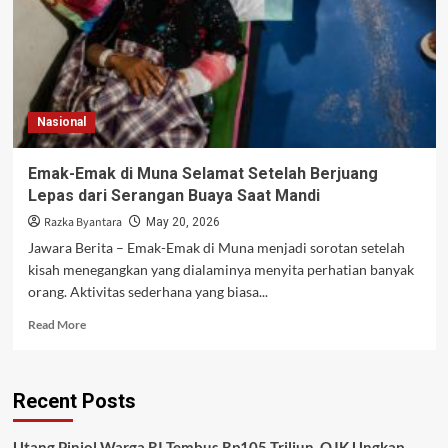
Nasional
Emak-Emak di Muna Selamat Setelah Berjuang
Lepas dari Serangan Buaya Saat Mandi
Razka Byantara
May 20, 2026
Jawara Berita – Emak-Emak di Muna menjadi sorotan setelah
kisah menegangkan yang dialaminya menyita perhatian banyak
orang. Aktivitas sederhana yang biasa...
Read
Read More
more
about
Emak-
Recent Posts
Emak
di
Muna
Utang Pinjol Warga RI Tembus Rp105 Triliun, OJK Ungkap