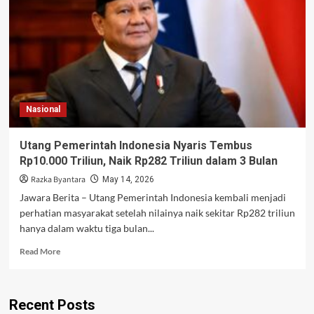
Fokus
pada
Fiskal
yang
Lebih
Terintegrasi
Nasional
Utang Pemerintah Indonesia Nyaris Tembus
Rp10.000 Triliun, Naik Rp282 Triliun dalam 3 Bulan
Razka Byantara
May 14, 2026
Jawara Berita – Utang Pemerintah Indonesia kembali menjadi
perhatian masyarakat setelah nilainya naik sekitar Rp282 triliun
hanya dalam waktu tiga bulan...
Read
Read More
more
about
Utang
Recent Posts
Pemerintah