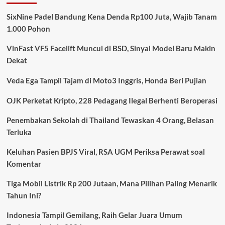
Indonesia
Nyaris
SixNine Padel Bandung Kena Denda Rp100 Juta, Wajib Tanam
Tembus
1.000 Pohon
Rp10.000
Triliun,
VinFast VF5 Facelift Muncul di BSD, Sinyal Model Baru Makin
Naik
Rp282
Dekat
Triliun
dalam
Veda Ega Tampil Tajam di Moto3 Inggris, Honda Beri Pujian
3
Bulan
OJK Perketat Kripto, 228 Pedagang Ilegal Berhenti Beroperasi
Penembakan Sekolah di Thailand Tewaskan 4 Orang, Belasan
Terluka
Keluhan Pasien BPJS Viral, RSA UGM Periksa Perawat soal
Komentar
Tiga Mobil Listrik Rp 200 Jutaan, Mana Pilihan Paling Menarik
Tahun Ini?
Indonesia Tampil Gemilang, Raih Gelar Juara Umum