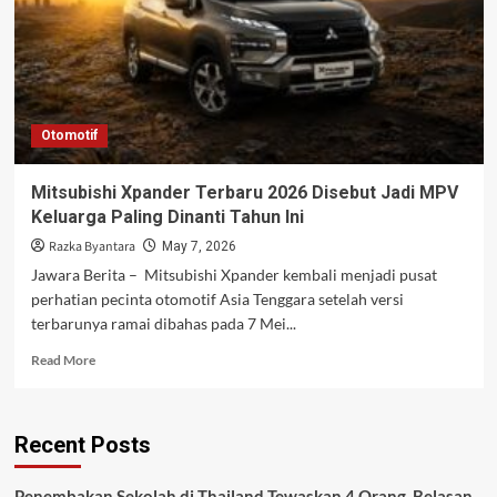
Otomotif
Mitsubishi Xpander Terbaru 2026 Disebut Jadi MPV
Keluarga Paling Dinanti Tahun Ini
Razka Byantara
May 7, 2026
Jawara Berita – Mitsubishi Xpander kembali menjadi pusat
perhatian pecinta otomotif Asia Tenggara setelah versi
terbarunya ramai dibahas pada 7 Mei...
Read
Read More
more
about
Mitsubishi
Recent Posts
Xpander
Terbaru
2026
Penembakan Sekolah di Thailand Tewaskan 4 Orang, Belasan