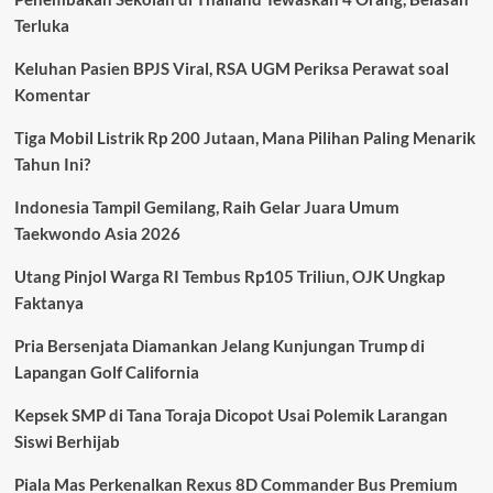
Disebut
Terluka
Jadi
MPV
Keluhan Pasien BPJS Viral, RSA UGM Periksa Perawat soal
Keluarga
Paling
Komentar
Dinanti
Tahun
Tiga Mobil Listrik Rp 200 Jutaan, Mana Pilihan Paling Menarik
Ini
Tahun Ini?
Indonesia Tampil Gemilang, Raih Gelar Juara Umum
Taekwondo Asia 2026
Utang Pinjol Warga RI Tembus Rp105 Triliun, OJK Ungkap
Faktanya
Pria Bersenjata Diamankan Jelang Kunjungan Trump di
Lapangan Golf California
Kepsek SMP di Tana Toraja Dicopot Usai Polemik Larangan
Siswi Berhijab
Piala Mas Perkenalkan Rexus 8D Commander Bus Premium