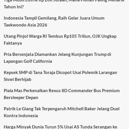
Tajam,
Tahun Ini?
Ekonomi
Rakyat
Indonesia Tampil Gemilang, Raih Gelar Juara Umum
Mulai
Bergerak
Taekwondo Asia 2026
Menjelang
Idul
Utang Pinjol Warga RI Tembus Rp105 Triliun, OJK Ungkap
Adha
Faktanya
2026
Pria Bersenjata Diamankan Jelang Kunjungan Trump di
Lapangan Golf California
Kepsek SMP di Tana Toraja Dicopot Usai Polemik Larangan
Siswi Berhijab
Piala Mas Perkenalkan Rexus 8D Commander Bus Premium
Bersleeper Depan
Patrik Le Giang Tak Terpengaruh Mitchell Baker Jelang Duel
Kontra Indonesia
Harga Minyak Dunia Turun 5% Usai AS Tunda Serangan ke