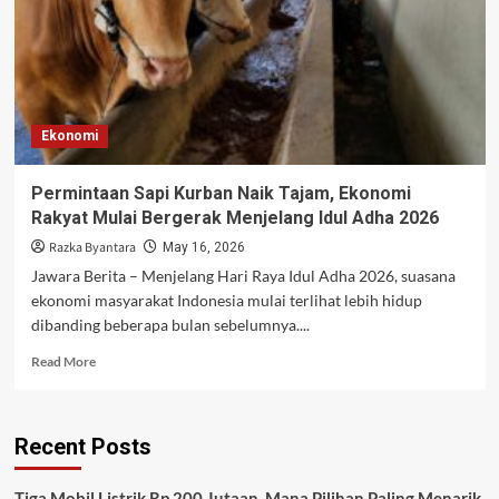
Ekonomi
Permintaan Sapi Kurban Naik Tajam, Ekonomi
Rakyat Mulai Bergerak Menjelang Idul Adha 2026
Razka Byantara
May 16, 2026
Jawara Berita – Menjelang Hari Raya Idul Adha 2026, suasana
ekonomi masyarakat Indonesia mulai terlihat lebih hidup
dibanding beberapa bulan sebelumnya....
Read
Read More
more
about
Permintaan
Recent Posts
Sapi
Kurban
Naik
Tiga Mobil Listrik Rp 200 Jutaan, Mana Pilihan Paling Menarik