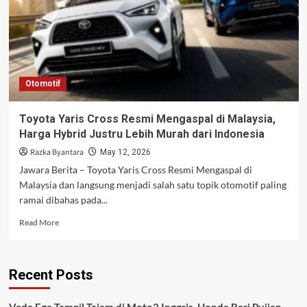
Otomotif
Toyota Yaris Cross Resmi Mengaspal di Malaysia,
Harga Hybrid Justru Lebih Murah dari Indonesia
Razka Byantara
May 12, 2026
Jawara Berita – Toyota Yaris Cross Resmi Mengaspal di
Malaysia dan langsung menjadi salah satu topik otomotif paling
ramai dibahas pada...
Read
Read More
more
about
Toyota
Recent Posts
Yaris
Cross
Resmi