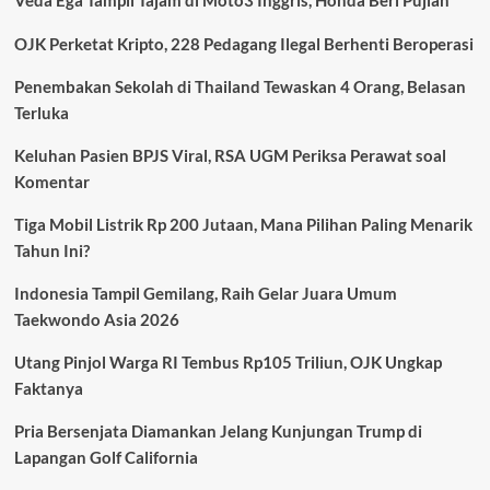
Veda Ega Tampil Tajam di Moto3 Inggris, Honda Beri Pujian
Mengaspal
di
OJK Perketat Kripto, 228 Pedagang Ilegal Berhenti Beroperasi
Malaysia,
Harga
Penembakan Sekolah di Thailand Tewaskan 4 Orang, Belasan
Hybrid
Terluka
Justru
Lebih
Murah
Keluhan Pasien BPJS Viral, RSA UGM Periksa Perawat soal
dari
Komentar
Indonesia
Tiga Mobil Listrik Rp 200 Jutaan, Mana Pilihan Paling Menarik
Tahun Ini?
Indonesia Tampil Gemilang, Raih Gelar Juara Umum
Taekwondo Asia 2026
Utang Pinjol Warga RI Tembus Rp105 Triliun, OJK Ungkap
Faktanya
Pria Bersenjata Diamankan Jelang Kunjungan Trump di
Lapangan Golf California