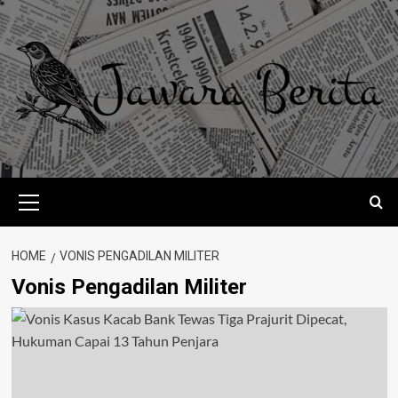
Skip
to
content
Primary
Menu
HOME
VONIS PENGADILAN MILITER
Vonis Pengadilan Militer