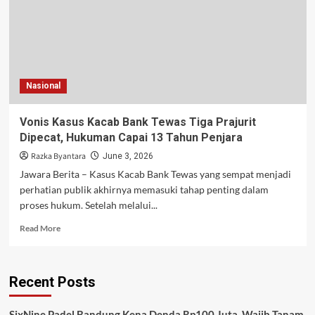
Nasional
Vonis Kasus Kacab Bank Tewas Tiga Prajurit
Dipecat, Hukuman Capai 13 Tahun Penjara
Razka Byantara
June 3, 2026
Jawara Berita – Kasus Kacab Bank Tewas yang sempat menjadi
perhatian publik akhirnya memasuki tahap penting dalam
proses hukum. Setelah melalui...
Read
Read More
more
about
Vonis
Recent Posts
Kasus
Kacab
Bank
SixNine Padel Bandung Kena Denda Rp100 Juta, Wajib Tanam