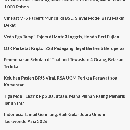
Tewas
1.000 Pohon
Tiga
Prajurit
VinFast VF5 Facelift Muncul di BSD, Sinyal Model Baru Makin
Dipecat,
Hukuman
Dekat
Capai
13
Veda Ega Tampil Tajam di Moto3 Inggris, Honda Beri Pujian
Tahun
Penjara
OJK Perketat Kripto, 228 Pedagang Ilegal Berhenti Beroperasi
Penembakan Sekolah di Thailand Tewaskan 4 Orang, Belasan
Terluka
Keluhan Pasien BPJS Viral, RSA UGM Periksa Perawat soal
Komentar
Tiga Mobil Listrik Rp 200 Jutaan, Mana Pilihan Paling Menarik
Tahun Ini?
Indonesia Tampil Gemilang, Raih Gelar Juara Umum
Taekwondo Asia 2026