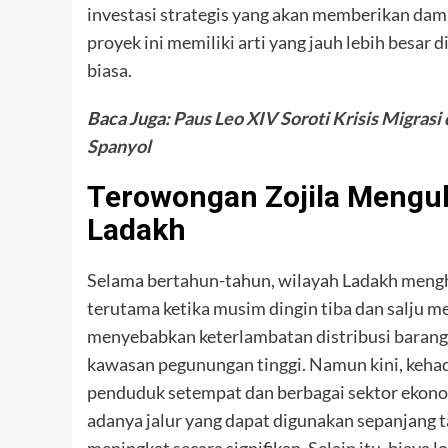
investasi strategis yang akan memberikan dam
proyek ini memiliki arti yang jauh lebih besa
biasa.
Baca Juga:
Paus Leo XIV Soroti Krisis Migrasi
Spanyol
Terowongan Zojila Mengu
Ladakh
Selama bertahun-tahun, wilayah Ladakh mengha
terutama ketika musim dingin tiba dan salju m
menyebabkan keterlambatan distribusi barang 
kawasan pegunungan tinggi. Namun kini, keha
penduduk setempat dan berbagai sektor ekono
adanya jalur yang dapat digunakan sepanjang t
meningkat secara signifikan. Selain itu, biaya