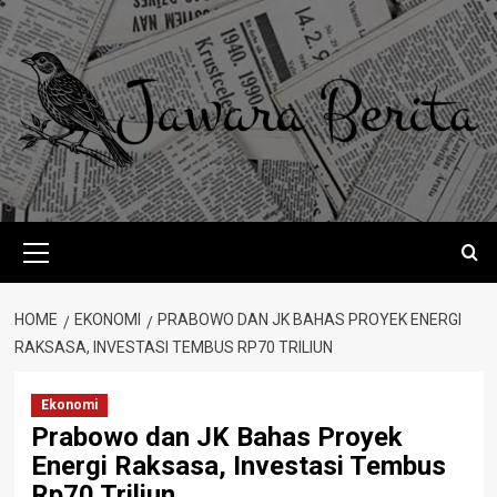
Skip
to
content
Primary
Menu
HOME
EKONOMI
PRABOWO DAN JK BAHAS PROYEK ENERGI
RAKSASA, INVESTASI TEMBUS RP70 TRILIUN
Ekonomi
Prabowo dan JK Bahas Proyek
Energi Raksasa, Investasi Tembus
Rp70 Triliun