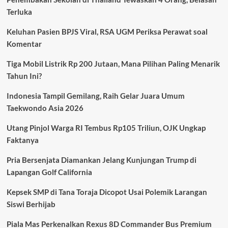
Indonesia
Terluka
Open,
Ujian
Keluhan Pasien BPJS Viral, RSA UGM Periksa Perawat soal
Besar
Sudah
Komentar
Menanti
Tiga Mobil Listrik Rp 200 Jutaan, Mana Pilihan Paling Menarik
Tahun Ini?
Indonesia Tampil Gemilang, Raih Gelar Juara Umum
Taekwondo Asia 2026
Utang Pinjol Warga RI Tembus Rp105 Triliun, OJK Ungkap
Faktanya
Pria Bersenjata Diamankan Jelang Kunjungan Trump di
Lapangan Golf California
Kepsek SMP di Tana Toraja Dicopot Usai Polemik Larangan
Siswi Berhijab
Piala Mas Perkenalkan Rexus 8D Commander Bus Premium