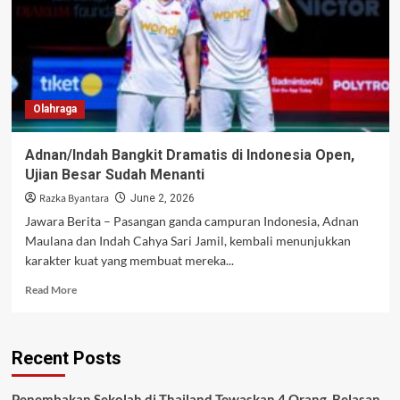
Olahraga
Adnan/Indah Bangkit Dramatis di Indonesia Open,
Ujian Besar Sudah Menanti
Razka Byantara
June 2, 2026
Jawara Berita – Pasangan ganda campuran Indonesia, Adnan
Maulana dan Indah Cahya Sari Jamil, kembali menunjukkan
karakter kuat yang membuat mereka...
Read
Read More
more
about
Adnan/Indah
Recent Posts
Bangkit
Dramatis
di
Penembakan Sekolah di Thailand Tewaskan 4 Orang, Belasan