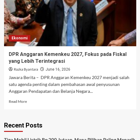
Ekonomi
DPR Anggaran Kemenkeu 2027, Fokus pada Fiskal
yang Lebih Terintegrasi
Razka Byantara
June 16, 2026
Jawara Berita – DPR Anggaran Kemenkeu 2027 menjadi salah
satu agenda penting dalam pembahasan awal penyusunan
Anggaran Pendapatan dan Belanja Negara...
Read
Read More
more
about
DPR
Recent Posts
Anggaran
Kemenkeu
2027,
Tiga Mobil Listrik Rp 200 Jutaan, Mana Pilihan Paling Menarik