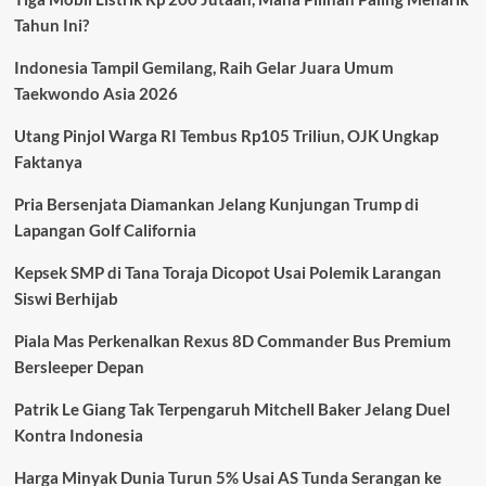
Fokus
Tahun Ini?
pada
Fiskal
Indonesia Tampil Gemilang, Raih Gelar Juara Umum
yang
Lebih
Taekwondo Asia 2026
Terintegrasi
Utang Pinjol Warga RI Tembus Rp105 Triliun, OJK Ungkap
Faktanya
Pria Bersenjata Diamankan Jelang Kunjungan Trump di
Lapangan Golf California
Kepsek SMP di Tana Toraja Dicopot Usai Polemik Larangan
Siswi Berhijab
Piala Mas Perkenalkan Rexus 8D Commander Bus Premium
Bersleeper Depan
Patrik Le Giang Tak Terpengaruh Mitchell Baker Jelang Duel
Kontra Indonesia
Harga Minyak Dunia Turun 5% Usai AS Tunda Serangan ke