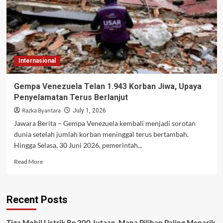
Internasional
Gempa Venezuela Telan 1.943 Korban Jiwa, Upaya
Penyelamatan Terus Berlanjut
Razka Byantara
July 1, 2026
Jawara Berita – Gempa Venezuela kembali menjadi sorotan
dunia setelah jumlah korban meninggal terus bertambah.
Hingga Selasa, 30 Juni 2026, pemerintah...
Read
Read More
more
about
Gempa
Recent Posts
Venezuela
Telan
1.943
Tiga Mobil Listrik Rp 200 Jutaan, Mana Pilihan Paling Menarik