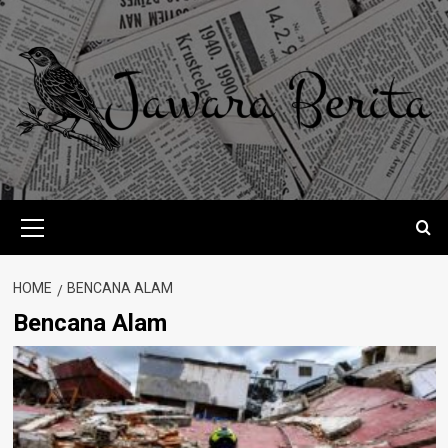
Skip
to
content
Primary
Menu
HOME
BENCANA ALAM
Bencana Alam