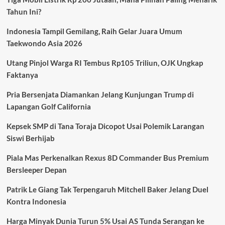
Korban
Tahun Ini?
Jiwa,
Upaya
Indonesia Tampil Gemilang, Raih Gelar Juara Umum
Penyelamatan
Terus
Taekwondo Asia 2026
Berlanjut
Utang Pinjol Warga RI Tembus Rp105 Triliun, OJK Ungkap
Faktanya
Pria Bersenjata Diamankan Jelang Kunjungan Trump di
Lapangan Golf California
Kepsek SMP di Tana Toraja Dicopot Usai Polemik Larangan
Siswi Berhijab
Piala Mas Perkenalkan Rexus 8D Commander Bus Premium
Bersleeper Depan
Patrik Le Giang Tak Terpengaruh Mitchell Baker Jelang Duel
Kontra Indonesia
Harga Minyak Dunia Turun 5% Usai AS Tunda Serangan ke