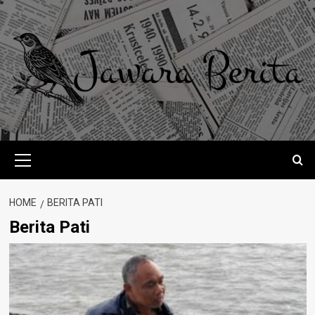
Skip
to
content
Primary
Menu
HOME
BERITA PATI
Berita Pati