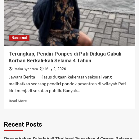
Nasional
Terungkap, Pendiri Ponpes di Pati Diduga Cabuli
Korban Berkali-kali Selama 4 Tahun
Razka Byantara
May 9, 2026
Jawara Berita – Kasus dugaan kekerasan seksual yang
melibatkan seorang pendiri pondok pesantren di wilayah Pati
kini menjadi sorotan publik. Banyak...
Read
Read More
more
about
Terungkap,
Recent Posts
Pendiri
Ponpes
di
Penembakan Sekolah di Thailand Tewaskan 4 Orang, Belasan