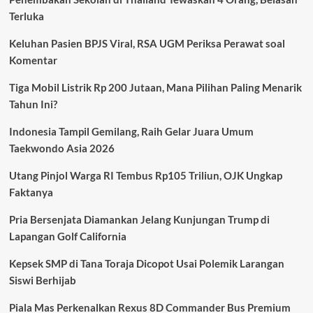
Pati
Terluka
Diduga
Cabuli
Keluhan Pasien BPJS Viral, RSA UGM Periksa Perawat soal
Korban
Berkali-
Komentar
kali
Selama
Tiga Mobil Listrik Rp 200 Jutaan, Mana Pilihan Paling Menarik
4
Tahun Ini?
Tahun
Indonesia Tampil Gemilang, Raih Gelar Juara Umum
Taekwondo Asia 2026
Utang Pinjol Warga RI Tembus Rp105 Triliun, OJK Ungkap
Faktanya
Pria Bersenjata Diamankan Jelang Kunjungan Trump di
Lapangan Golf California
Kepsek SMP di Tana Toraja Dicopot Usai Polemik Larangan
Siswi Berhijab
Piala Mas Perkenalkan Rexus 8D Commander Bus Premium