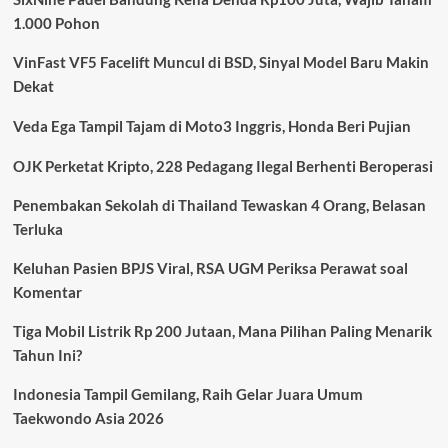
Ekstrem
1.000 Pohon
dan
Gangguan
VinFast VF5 Facelift Muncul di BSD, Sinyal Model Baru Makin
Kabel
Diduga
Dekat
Jadi
Pemicu
Veda Ega Tampil Tajam di Moto3 Inggris, Honda Beri Pujian
Utama
OJK Perketat Kripto, 228 Pedagang Ilegal Berhenti Beroperasi
Penembakan Sekolah di Thailand Tewaskan 4 Orang, Belasan
Terluka
Keluhan Pasien BPJS Viral, RSA UGM Periksa Perawat soal
Komentar
Tiga Mobil Listrik Rp 200 Jutaan, Mana Pilihan Paling Menarik
Tahun Ini?
Indonesia Tampil Gemilang, Raih Gelar Juara Umum
Taekwondo Asia 2026