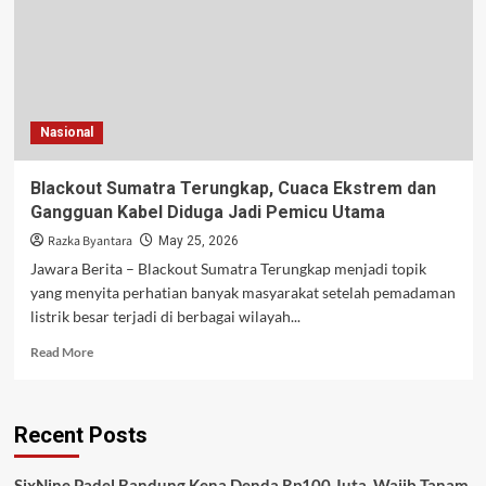
Nasional
Blackout Sumatra Terungkap, Cuaca Ekstrem dan
Gangguan Kabel Diduga Jadi Pemicu Utama
Razka Byantara
May 25, 2026
Jawara Berita – Blackout Sumatra Terungkap menjadi topik
yang menyita perhatian banyak masyarakat setelah pemadaman
listrik besar terjadi di berbagai wilayah...
Read
Read More
more
about
Blackout
Recent Posts
Sumatra
Terungkap,
Cuaca
SixNine Padel Bandung Kena Denda Rp100 Juta, Wajib Tanam