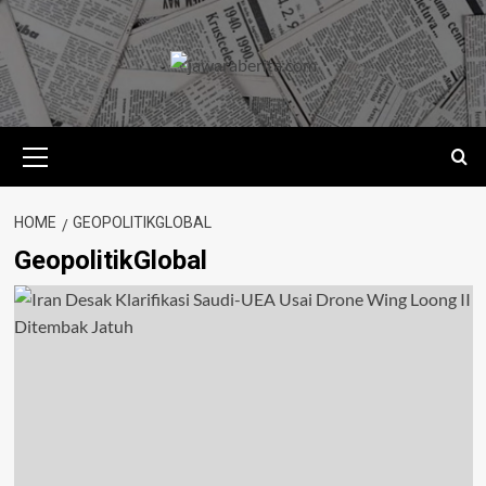
Skip
to
content
Primary
Menu
HOME
GEOPOLITIKGLOBAL
GeopolitikGlobal