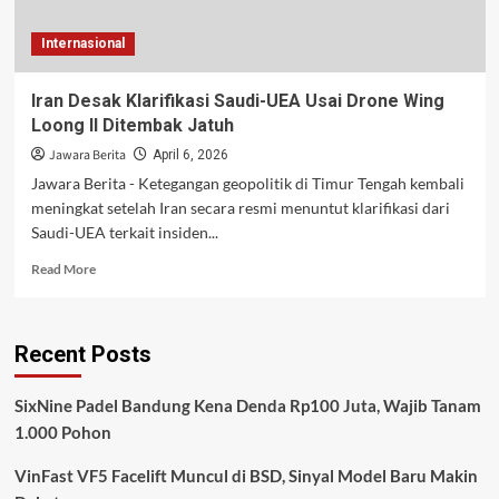
Internasional
Iran Desak Klarifikasi Saudi-UEA Usai Drone Wing
Loong II Ditembak Jatuh
Jawara Berita
April 6, 2026
Jawara Berita - Ketegangan geopolitik di Timur Tengah kembali
meningkat setelah Iran secara resmi menuntut klarifikasi dari
Saudi-UEA terkait insiden...
Read
Read More
more
about
Iran
Recent Posts
Desak
Klarifikasi
Saudi-
SixNine Padel Bandung Kena Denda Rp100 Juta, Wajib Tanam
UEA
1.000 Pohon
Usai
Drone
VinFast VF5 Facelift Muncul di BSD, Sinyal Model Baru Makin
Wing
Loong