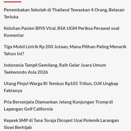
Dunia
Kompak
Penembakan Sekolah di Thailand Tewaskan 4 Orang, Belasan
Tahan
Terluka
Suku
Bunga,
Keluhan Pasien BPJS Viral, RSA UGM Periksa Perawat soal
Investor
Mulai
Komentar
Waspada
Tiga Mobil Listrik Rp 200 Jutaan, Mana Pilihan Paling Menarik
Tahun Ini?
Indonesia Tampil Gemilang, Raih Gelar Juara Umum
Taekwondo Asia 2026
Utang Pinjol Warga RI Tembus Rp105 Triliun, OJK Ungkap
Faktanya
Pria Bersenjata Diamankan Jelang Kunjungan Trump di
Lapangan Golf California
Kepsek SMP di Tana Toraja Dicopot Usai Polemik Larangan
Siswi Berhijab