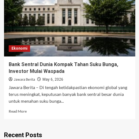
5%
Usai
AS
Tunda
Serangan
ke
Iran
Ekonomi
Bank Sentral Dunia Kompak Tahan Suku Bunga,
Investor Mulai Waspada
Jawara Berita
May 6, 2026
Jawara Berita – Di tengah ketidakpastian ekonomi global yang
terus meningkat, keputusan banyak bank sentral besar dunia
untuk menahan suku bunga...
Read
Read More
more
about
Bank
Recent Posts
Sentral