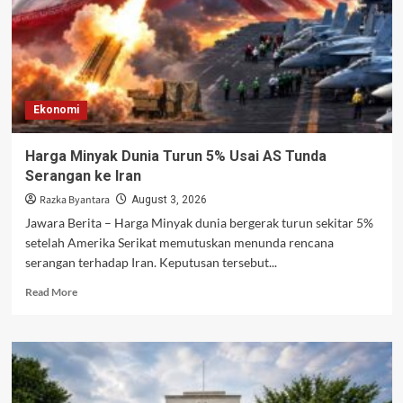
Ekonomi
Harga Minyak Dunia Turun 5% Usai AS Tunda
Serangan ke Iran
Razka Byantara
August 3, 2026
Jawara Berita – Harga Minyak dunia bergerak turun sekitar 5%
setelah Amerika Serikat memutuskan menunda rencana
serangan terhadap Iran. Keputusan tersebut...
Read
Read More
more
about
Harga
Minyak
Dunia
Turun