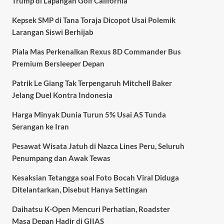
Trump di Lapangan Golf California
Kepsek SMP di Tana Toraja Dicopot Usai Polemik
Larangan Siswi Berhijab
Piala Mas Perkenalkan Rexus 8D Commander Bus
Premium Bersleeper Depan
Patrik Le Giang Tak Terpengaruh Mitchell Baker
Jelang Duel Kontra Indonesia
Harga Minyak Dunia Turun 5% Usai AS Tunda
Serangan ke Iran
Pesawat Wisata Jatuh di Nazca Lines Peru, Seluruh
Penumpang dan Awak Tewas
Kesaksian Tetangga soal Foto Bocah Viral Diduga
Ditelantarkan, Disebut Hanya Settingan
Daihatsu K-Open Mencuri Perhatian, Roadster
Masa Depan Hadir di GIIAS