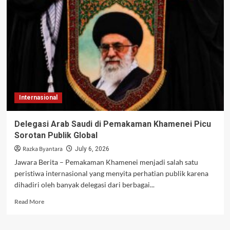
Serangan
ke
Pesawat
F-
18
AS
di
Pangkalan
Azraq
Yordania
Internasional
Delegasi Arab Saudi di Pemakaman Khamenei Picu
Sorotan Publik Global
Razka Byantara
July 6, 2026
Jawara Berita – Pemakaman Khamenei menjadi salah satu
peristiwa internasional yang menyita perhatian publik karena
dihadiri oleh banyak delegasi dari berbagai...
Read
Read More
more
about
Delegasi