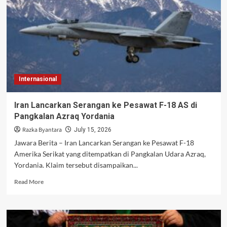
5%
Usai
AS
Tunda
Serangan
ke
Iran
Internasional
Iran Lancarkan Serangan ke Pesawat F-18 AS di
Pangkalan Azraq Yordania
Razka Byantara
July 15, 2026
Jawara Berita – Iran Lancarkan Serangan ke Pesawat F-18
Amerika Serikat yang ditempatkan di Pangkalan Udara Azraq,
Yordania. Klaim tersebut disampaikan...
Read
Read More
more
about
Iran
Lancarkan