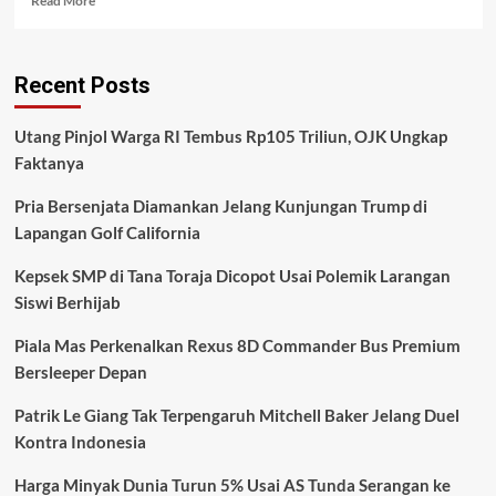
Read More
more
about
PBB
Recent Posts
Peringatkan,
Perang
Iran
Utang Pinjol Warga RI Tembus Rp105 Triliun, OJK Ungkap
Bisa
Faktanya
Dorong
30
Pria Bersenjata Diamankan Jelang Kunjungan Trump di
Juta
Orang
Lapangan Golf California
Kembali
ke
Kepsek SMP di Tana Toraja Dicopot Usai Polemik Larangan
Kemiskinan
Siswi Berhijab
dan
Perburuk
Piala Mas Perkenalkan Rexus 8D Commander Bus Premium
Krisis
Bersleeper Depan
Pangan
Global
Patrik Le Giang Tak Terpengaruh Mitchell Baker Jelang Duel
Kontra Indonesia
Harga Minyak Dunia Turun 5% Usai AS Tunda Serangan ke