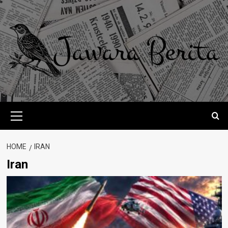
Skip
to
content
Primary
Menu
HOME
IRAN
Iran