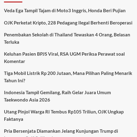
Kawasan
Yahudi
Veda Ega Tampil Tajam di Moto3 Inggris, Honda Beri Pujian
Montreal,
Tiga
OJK Perketat Kripto, 228 Pedagang Ilegal Berhenti Beroperasi
Tewas
Termasuk
Penembakan Sekolah di Thailand Tewaskan 4 Orang, Belasan
Pelaku
Terluka
Bersenjata
Keluhan Pasien BPJS Viral, RSA UGM Periksa Perawat soal
Komentar
Tiga Mobil Listrik Rp 200 Jutaan, Mana Pilihan Paling Menarik
Tahun Ini?
Indonesia Tampil Gemilang, Raih Gelar Juara Umum
Taekwondo Asia 2026
Utang Pinjol Warga RI Tembus Rp105 Triliun, OJK Ungkap
Faktanya
Pria Bersenjata Diamankan Jelang Kunjungan Trump di