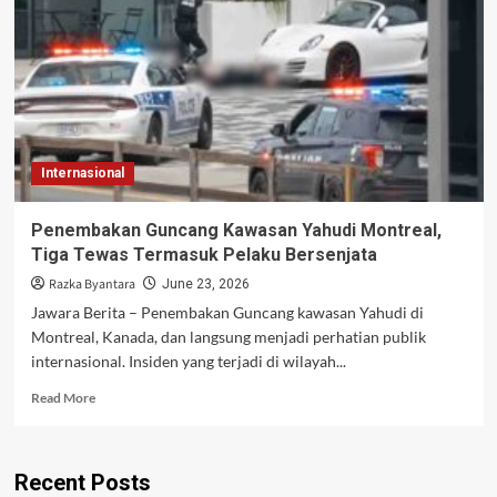
dari
Babak
16
Besar
Piala
Dunia
2026
Internasional
Penembakan Guncang Kawasan Yahudi Montreal,
Tiga Tewas Termasuk Pelaku Bersenjata
Razka Byantara
June 23, 2026
Jawara Berita – Penembakan Guncang kawasan Yahudi di
Montreal, Kanada, dan langsung menjadi perhatian publik
internasional. Insiden yang terjadi di wilayah...
Read
Read More
more
about
Penembakan
Recent Posts
Guncang