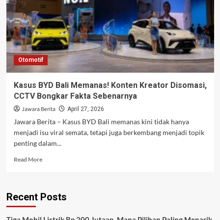
Otomotif
Kasus BYD Bali Memanas! Konten Kreator Disomasi,
CCTV Bongkar Fakta Sebenarnya
Jawara Berita
April 27, 2026
Jawara Berita – Kasus BYD Bali memanas kini tidak hanya
menjadi isu viral semata, tetapi juga berkembang menjadi topik
penting dalam...
Read
Read More
more
about
Kasus
Recent Posts
BYD
Bali
Memanas!
Tiga Mobil Listrik Rp 200 Jutaan, Mana Pilihan Paling Menarik