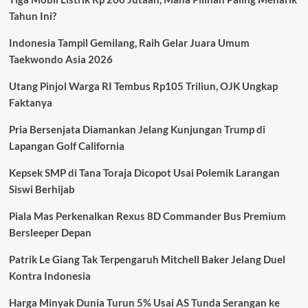
Konten
Tahun Ini?
Kreator
Disomasi,
Indonesia Tampil Gemilang, Raih Gelar Juara Umum
CCTV
Bongkar
Taekwondo Asia 2026
Fakta
Sebenarnya
Utang Pinjol Warga RI Tembus Rp105 Triliun, OJK Ungkap
Faktanya
Pria Bersenjata Diamankan Jelang Kunjungan Trump di
Lapangan Golf California
Kepsek SMP di Tana Toraja Dicopot Usai Polemik Larangan
Siswi Berhijab
Piala Mas Perkenalkan Rexus 8D Commander Bus Premium
Bersleeper Depan
Patrik Le Giang Tak Terpengaruh Mitchell Baker Jelang Duel
Kontra Indonesia
Harga Minyak Dunia Turun 5% Usai AS Tunda Serangan ke