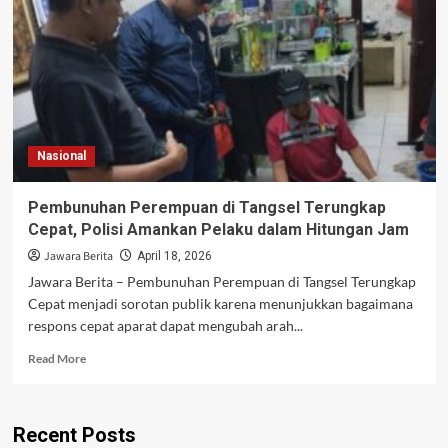
Tewas
Tiga
Prajurit
Dipecat,
Hukuman
Capai
13
Tahun
Nasional
Penjara
Pembunuhan Perempuan di Tangsel Terungkap
Cepat, Polisi Amankan Pelaku dalam Hitungan Jam
Jawara Berita
April 18, 2026
Jawara Berita – Pembunuhan Perempuan di Tangsel Terungkap
Cepat menjadi sorotan publik karena menunjukkan bagaimana
respons cepat aparat dapat mengubah arah...
Read
Read More
more
about
Pembunuhan
Recent Posts
Perempuan