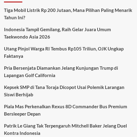
di
Tangsel
Tiga Mobil Listrik Rp 200 Jutaan, Mana Pilihan Paling Menarik
Terungkap
Tahun Ini?
Cepat,
Polisi
Indonesia Tampil Gemilang, Raih Gelar Juara Umum
Amankan
Pelaku
Taekwondo Asia 2026
dalam
Hitungan
Utang Pinjol Warga RI Tembus Rp105 Triliun, OJK Ungkap
Jam
Faktanya
Pria Bersenjata Diamankan Jelang Kunjungan Trump di
Lapangan Golf California
Kepsek SMP di Tana Toraja Dicopot Usai Polemik Larangan
Siswi Berhijab
Piala Mas Perkenalkan Rexus 8D Commander Bus Premium
Bersleeper Depan
Patrik Le Giang Tak Terpengaruh Mitchell Baker Jelang Duel
Kontra Indonesia