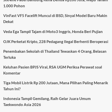
TNI:
1.000 Pohon
Kasus
Pembunuhan
VinFast VF5 Facelift Muncul di BSD, Sinyal Model Baru Makin
Kacab
Bank
Dekat
Menguak
Fakta
Veda Ega Tampil Tajam di Moto3 Inggris, Honda Beri Pujian
Baru
OJK Perketat Kripto, 228 Pedagang Ilegal Berhenti Beroperasi
Penembakan Sekolah di Thailand Tewaskan 4 Orang, Belasan
Terluka
Keluhan Pasien BPJS Viral, RSA UGM Periksa Perawat soal
Komentar
Tiga Mobil Listrik Rp 200 Jutaan, Mana Pilihan Paling Menarik
Tahun Ini?
Indonesia Tampil Gemilang, Raih Gelar Juara Umum
Taekwondo Asia 2026