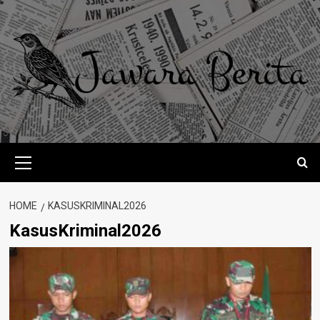
Skip
to
content
Primary
Menu
HOME
KASUSKRIMINAL2026
KasusKriminal2026