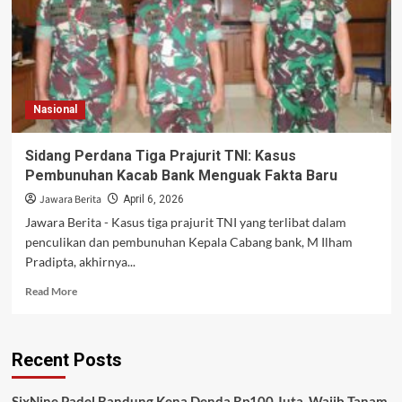
Nasional
Sidang Perdana Tiga Prajurit TNI: Kasus
Pembunuhan Kacab Bank Menguak Fakta Baru
Jawara Berita
April 6, 2026
Jawara Berita - Kasus tiga prajurit TNI yang terlibat dalam
penculikan dan pembunuhan Kepala Cabang bank, M Ilham
Pradipta, akhirnya...
Read
Read More
more
about
Sidang
Recent Posts
Perdana
Tiga
Prajurit
SixNine Padel Bandung Kena Denda Rp100 Juta, Wajib Tanam