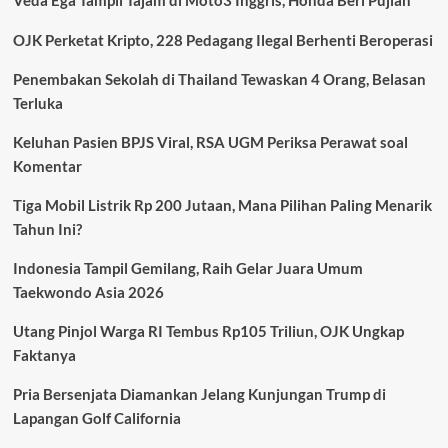
Veda Ega Tampil Tajam di Moto3 Inggris, Honda Beri Pujian
TNI:
Kasus
OJK Perketat Kripto, 228 Pedagang Ilegal Berhenti Beroperasi
Pembunuhan
Kacab
Penembakan Sekolah di Thailand Tewaskan 4 Orang, Belasan
Bank
Terluka
Menguak
Fakta
Baru
Keluhan Pasien BPJS Viral, RSA UGM Periksa Perawat soal
Komentar
Tiga Mobil Listrik Rp 200 Jutaan, Mana Pilihan Paling Menarik
Tahun Ini?
Indonesia Tampil Gemilang, Raih Gelar Juara Umum
Taekwondo Asia 2026
Utang Pinjol Warga RI Tembus Rp105 Triliun, OJK Ungkap
Faktanya
Pria Bersenjata Diamankan Jelang Kunjungan Trump di
Lapangan Golf California