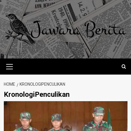
Skip
to
content
Primary
Menu
HOME
KRONOLOGIPENCULIKAN
KronologiPenculikan