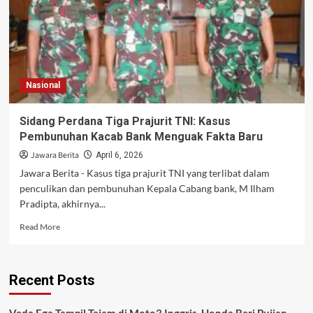
Nasional
Sidang Perdana Tiga Prajurit TNI: Kasus
Pembunuhan Kacab Bank Menguak Fakta Baru
Jawara Berita
April 6, 2026
Jawara Berita - Kasus tiga prajurit TNI yang terlibat dalam
penculikan dan pembunuhan Kepala Cabang bank, M Ilham
Pradipta, akhirnya...
Read
Read More
more
about
Sidang
Recent Posts
Perdana
Tiga
Prajurit