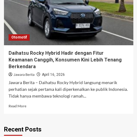
Otomotif
Daihatsu Rocky Hybrid Hadir dengan Fitur
Keamanan Canggih, Konsumen Kini Lebih Tenang
Berkendara
Jawara Berita
April 16, 2026
Jawara Berita – Daihatsu Rocky Hybrid langsung menarik
perhatian sejak pertama kali diperkenalkan ke publik Indonesia.
Tidak hanya membawa teknologi ramah...
Read
Read More
more
about
Daihatsu
Recent Posts
Rocky
Hybrid