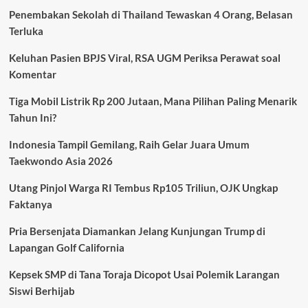
Hadir
Penembakan Sekolah di Thailand Tewaskan 4 Orang, Belasan
dengan
Terluka
Fitur
Keamanan
Keluhan Pasien BPJS Viral, RSA UGM Periksa Perawat soal
Canggih,
Konsumen
Komentar
Kini
Lebih
Tiga Mobil Listrik Rp 200 Jutaan, Mana Pilihan Paling Menarik
Tenang
Tahun Ini?
Berkendara
Indonesia Tampil Gemilang, Raih Gelar Juara Umum
Taekwondo Asia 2026
Utang Pinjol Warga RI Tembus Rp105 Triliun, OJK Ungkap
Faktanya
Pria Bersenjata Diamankan Jelang Kunjungan Trump di
Lapangan Golf California
Kepsek SMP di Tana Toraja Dicopot Usai Polemik Larangan
Siswi Berhijab