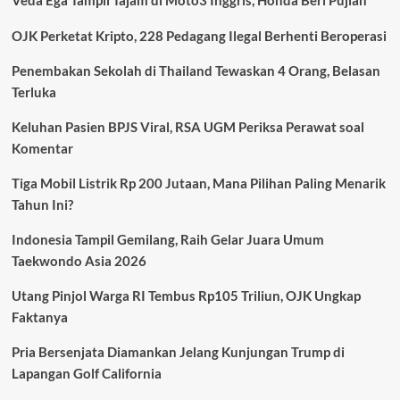
Veda Ega Tampil Tajam di Moto3 Inggris, Honda Beri Pujian
Terungkap
Cepat,
OJK Perketat Kripto, 228 Pedagang Ilegal Berhenti Beroperasi
Polisi
Amankan
Penembakan Sekolah di Thailand Tewaskan 4 Orang, Belasan
Pelaku
Terluka
dalam
Hitungan
Jam
Keluhan Pasien BPJS Viral, RSA UGM Periksa Perawat soal
Komentar
Tiga Mobil Listrik Rp 200 Jutaan, Mana Pilihan Paling Menarik
Tahun Ini?
Indonesia Tampil Gemilang, Raih Gelar Juara Umum
Taekwondo Asia 2026
Utang Pinjol Warga RI Tembus Rp105 Triliun, OJK Ungkap
Faktanya
Pria Bersenjata Diamankan Jelang Kunjungan Trump di
Lapangan Golf California