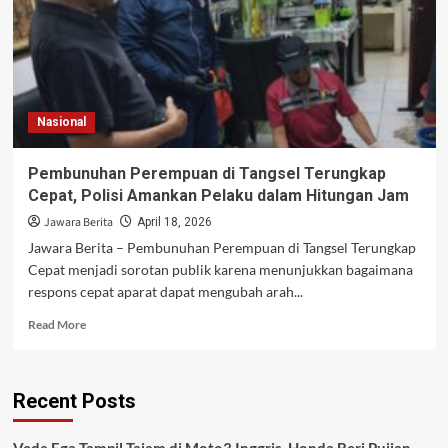
Nasional
Pembunuhan Perempuan di Tangsel Terungkap
Cepat, Polisi Amankan Pelaku dalam Hitungan Jam
Jawara Berita
April 18, 2026
Jawara Berita – Pembunuhan Perempuan di Tangsel Terungkap
Cepat menjadi sorotan publik karena menunjukkan bagaimana
respons cepat aparat dapat mengubah arah...
Read
Read More
more
about
Pembunuhan
Recent Posts
Perempuan
di
Tangsel