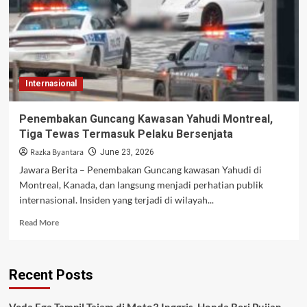
Internasional
Penembakan Guncang Kawasan Yahudi Montreal,
Tiga Tewas Termasuk Pelaku Bersenjata
Razka Byantara
June 23, 2026
Jawara Berita – Penembakan Guncang kawasan Yahudi di
Montreal, Kanada, dan langsung menjadi perhatian publik
internasional. Insiden yang terjadi di wilayah...
Read
Read More
more
about
Penembakan
Recent Posts
Guncang
Kawasan
Yahudi