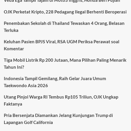
Veda Ega Tampil Tajam di Moto3 Inggris, Honda Beri Pujian
Montreal,
Tiga
OJK Perketat Kripto, 228 Pedagang Ilegal Berhenti Beroperasi
Tewas
Termasuk
Penembakan Sekolah di Thailand Tewaskan 4 Orang, Belasan
Pelaku
Terluka
Bersenjata
Keluhan Pasien BPJS Viral, RSA UGM Periksa Perawat soal
Komentar
Tiga Mobil Listrik Rp 200 Jutaan, Mana Pilihan Paling Menarik
Tahun Ini?
Indonesia Tampil Gemilang, Raih Gelar Juara Umum
Taekwondo Asia 2026
Utang Pinjol Warga RI Tembus Rp105 Triliun, OJK Ungkap
Faktanya
Pria Bersenjata Diamankan Jelang Kunjungan Trump di
Lapangan Golf California