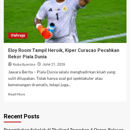
Olahraga
Eloy Room Tampil Heroik, Kiper Curacao Pecahkan
Rekor Piala Dunia
Razka Byantara
June 21, 2026
Jawara Berita – Piala Dunia selalu menghadirkan kisah yang
sulit dilupakan. Tidak hanya soal gol spektakuler atau
kemenangan dramatis, tetapi juga...
Read
Read More
more
about
Eloy
Recent Posts
Room
Tampil
Heroik,
Penembakan Sekolah di Thailand Tewaskan 4 Orang, Belasan