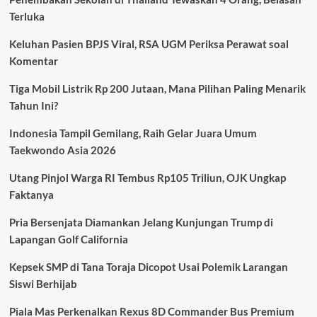
Kiper
Terluka
Curacao
Pecahkan
Keluhan Pasien BPJS Viral, RSA UGM Periksa Perawat soal
Rekor
Piala
Komentar
Dunia
Tiga Mobil Listrik Rp 200 Jutaan, Mana Pilihan Paling Menarik
Tahun Ini?
Indonesia Tampil Gemilang, Raih Gelar Juara Umum
Taekwondo Asia 2026
Utang Pinjol Warga RI Tembus Rp105 Triliun, OJK Ungkap
Faktanya
Pria Bersenjata Diamankan Jelang Kunjungan Trump di
Lapangan Golf California
Kepsek SMP di Tana Toraja Dicopot Usai Polemik Larangan
Siswi Berhijab
Piala Mas Perkenalkan Rexus 8D Commander Bus Premium