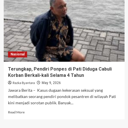
Pulihkan
Korban
Kasus
Pembakaran
Santri
di
Ponpes
Lombok
Nasional
Terungkap, Pendiri Ponpes di Pati Diduga Cabuli
Korban Berkali-kali Selama 4 Tahun
Razka Byantara
May 9, 2026
Jawara Berita – Kasus dugaan kekerasan seksual yang
melibatkan seorang pendiri pondok pesantren di wilayah Pati
kini menjadi sorotan publik. Banyak...
Read
Read More
more
about
Terungkap,