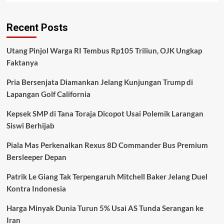
about
Kasus
Recent Posts
Perdagangan
Bayi
Internasional
Utang Pinjol Warga RI Tembus Rp105 Triliun, OJK Ungkap
Dibongkar,
Faktanya
19
Terdakwa
Pria Bersenjata Diamankan Jelang Kunjungan Trump di
Dihadapkan
di
Lapangan Golf California
Pengadilan
Bandung
Kepsek SMP di Tana Toraja Dicopot Usai Polemik Larangan
Siswi Berhijab
Piala Mas Perkenalkan Rexus 8D Commander Bus Premium
Bersleeper Depan
Patrik Le Giang Tak Terpengaruh Mitchell Baker Jelang Duel
Kontra Indonesia
Harga Minyak Dunia Turun 5% Usai AS Tunda Serangan ke
Iran