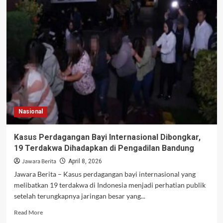
Pendiri
Ponpes
di
Pati
Diduga
Cabuli
Korban
Berkali-
kali
Selama
4
Nasional
Tahun
Kasus Perdagangan Bayi Internasional Dibongkar,
19 Terdakwa Dihadapkan di Pengadilan Bandung
Jawara Berita
April 8, 2026
Jawara Berita – Kasus perdagangan bayi internasional yang
melibatkan 19 terdakwa di Indonesia menjadi perhatian publik
setelah terungkapnya jaringan besar yang...
Read
Read More
more