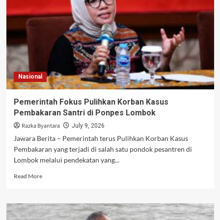
dalam
Kasus
Pelecehan
untuk
Suami
Nasional
Pemerintah Fokus Pulihkan Korban Kasus
Pembakaran Santri di Ponpes Lombok
Razka Byantara
July 9, 2026
Jawara Berita – Pemerintah terus Pulihkan Korban Kasus
Pembakaran yang terjadi di salah satu pondok pesantren di
Lombok melalui pendekatan yang...
Read
Read More
more
about
Pemerintah
Fokus