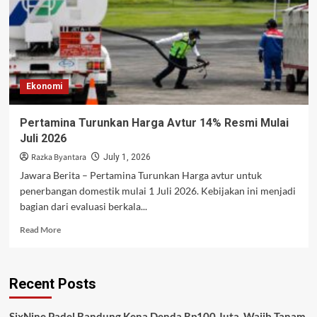
Ekonomi
Pertamina Turunkan Harga Avtur 14% Resmi Mulai
Juli 2026
Razka Byantara
July 1, 2026
Jawara Berita – Pertamina Turunkan Harga avtur untuk
penerbangan domestik mulai 1 Juli 2026. Kebijakan ini menjadi
bagian dari evaluasi berkala...
Read
Read More
more
about
Pertamina
Recent Posts
Turunkan
Harga
Avtur
SixNine Padel Bandung Kena Denda Rp100 Juta, Wajib Tanam