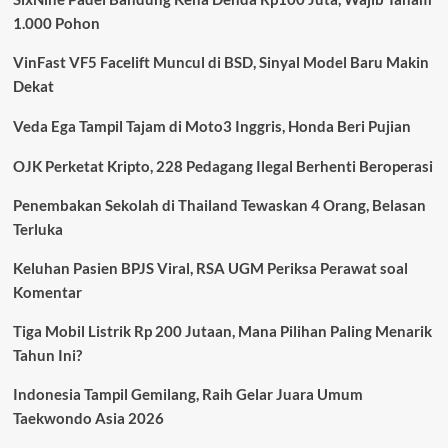
Kian
1.000 Pohon
Diminati,
Kombinasi
VinFast VF5 Facelift Muncul di BSD, Sinyal Model Baru Makin
Irit,
Nyaman,
Dekat
dan
Teknologi
Veda Ega Tampil Tajam di Moto3 Inggris, Honda Beri Pujian
Jadi
Daya
OJK Perketat Kripto, 228 Pedagang Ilegal Berhenti Beroperasi
Tarik
Utama
Penembakan Sekolah di Thailand Tewaskan 4 Orang, Belasan
Terluka
Keluhan Pasien BPJS Viral, RSA UGM Periksa Perawat soal
Komentar
Tiga Mobil Listrik Rp 200 Jutaan, Mana Pilihan Paling Menarik
Tahun Ini?
Indonesia Tampil Gemilang, Raih Gelar Juara Umum
Taekwondo Asia 2026