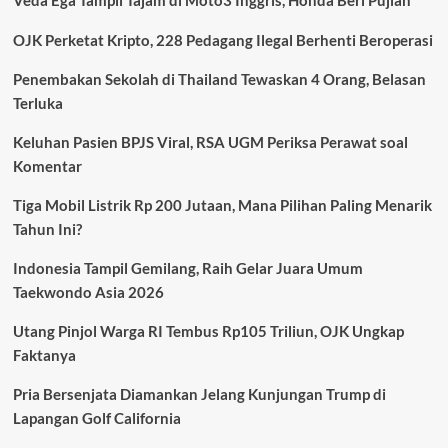
Veda Ega Tampil Tajam di Moto3 Inggris, Honda Beri Pujian
Kian
Diminati,
OJK Perketat Kripto, 228 Pedagang Ilegal Berhenti Beroperasi
Kombinasi
Irit,
Penembakan Sekolah di Thailand Tewaskan 4 Orang, Belasan
Nyaman,
Terluka
dan
Teknologi
Jadi
Keluhan Pasien BPJS Viral, RSA UGM Periksa Perawat soal
Daya
Komentar
Tarik
Utama
Tiga Mobil Listrik Rp 200 Jutaan, Mana Pilihan Paling Menarik
Tahun Ini?
Indonesia Tampil Gemilang, Raih Gelar Juara Umum
Taekwondo Asia 2026
Utang Pinjol Warga RI Tembus Rp105 Triliun, OJK Ungkap
Faktanya
Pria Bersenjata Diamankan Jelang Kunjungan Trump di
Lapangan Golf California