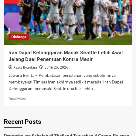
Olahraga
Iran Dapat Kelonggaran Masuk Seattle Lebih Awal
Jelang Duel Penentuan Kontra Mesir
Razka Byantara
June 25, 2026
Jawara Berita – Pembatasan perjalanan yang sebelumnya
membayangi Timnas Iran akhirnya sedikit mereda. Iran Dapat
Kelonggaran memasuki Seattle dua hari lebih...
Read
Read More
more
about
Iran
Recent Posts
Dapat
Kelonggaran
Masuk
Penembakan Sekolah di Thailand Tewaskan 4 Orang, Belasan