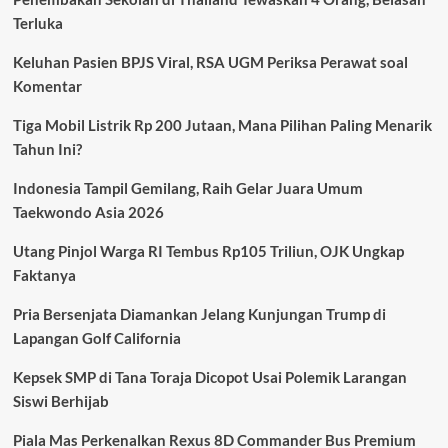
Seattle
Terluka
Lebih
Awal
Keluhan Pasien BPJS Viral, RSA UGM Periksa Perawat soal
Jelang
Duel
Komentar
Penentuan
Kontra
Tiga Mobil Listrik Rp 200 Jutaan, Mana Pilihan Paling Menarik
Mesir
Tahun Ini?
Indonesia Tampil Gemilang, Raih Gelar Juara Umum
Taekwondo Asia 2026
Utang Pinjol Warga RI Tembus Rp105 Triliun, OJK Ungkap
Faktanya
Pria Bersenjata Diamankan Jelang Kunjungan Trump di
Lapangan Golf California
Kepsek SMP di Tana Toraja Dicopot Usai Polemik Larangan
Siswi Berhijab
Piala Mas Perkenalkan Rexus 8D Commander Bus Premium