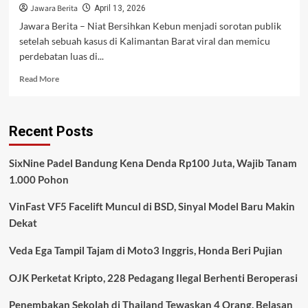
Jawara Berita
April 13, 2026
Jawara Berita – Niat Bersihkan Kebun menjadi sorotan publik
setelah sebuah kasus di Kalimantan Barat viral dan memicu
perdebatan luas di...
Read
Read More
more
about
Niat
Recent Posts
Bersihkan
Kebun,
Lansia
SixNine Padel Bandung Kena Denda Rp100 Juta, Wajib Tanam
di
1.000 Pohon
Kalbar
Malah
VinFast VF5 Facelift Muncul di BSD, Sinyal Model Baru Makin
Jadi
Tersangka
Dekat
Pembakaran
Lahan
Veda Ega Tampil Tajam di Moto3 Inggris, Honda Beri Pujian
OJK Perketat Kripto, 228 Pedagang Ilegal Berhenti Beroperasi
Penembakan Sekolah di Thailand Tewaskan 4 Orang, Belasan