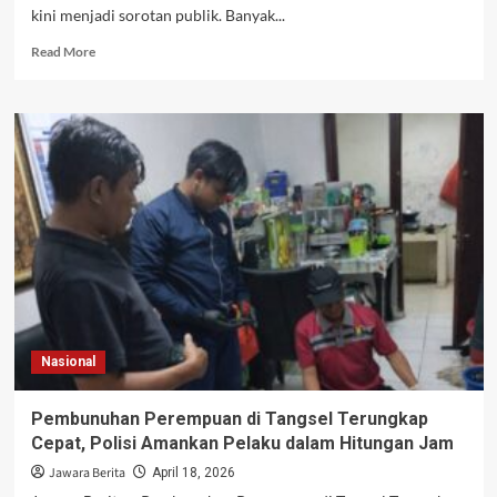
kini menjadi sorotan publik. Banyak...
Read
Read More
more
about
Terungkap,
Pendiri
Ponpes
di
Pati
Diduga
Cabuli
Korban
Berkali-
kali
Selama
4
Nasional
Tahun
Pembunuhan Perempuan di Tangsel Terungkap
Cepat, Polisi Amankan Pelaku dalam Hitungan Jam
Jawara Berita
April 18, 2026