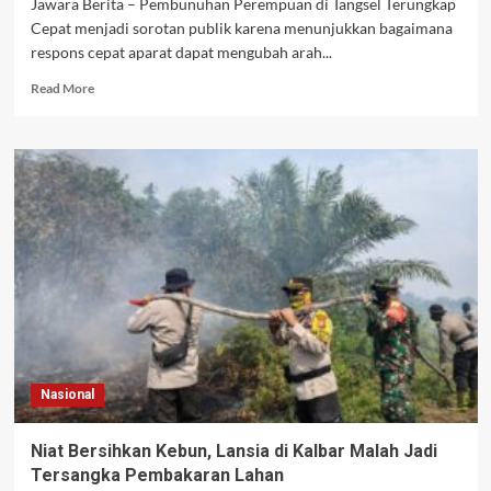
Jawara Berita – Pembunuhan Perempuan di Tangsel Terungkap
Cepat menjadi sorotan publik karena menunjukkan bagaimana
respons cepat aparat dapat mengubah arah...
Read
Read More
more
about
Pembunuhan
Perempuan
di
Tangsel
Terungkap
Cepat,
Polisi
Amankan
Pelaku
dalam
Hitungan
Jam
Nasional
Niat Bersihkan Kebun, Lansia di Kalbar Malah Jadi
Tersangka Pembakaran Lahan