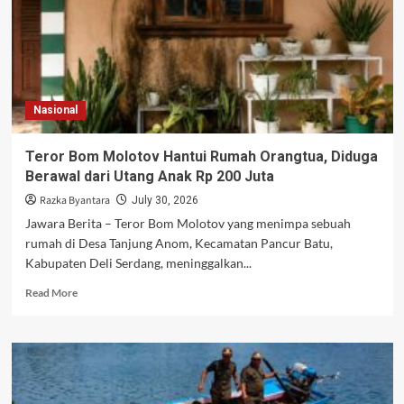
Nasional
Teror Bom Molotov Hantui Rumah Orangtua, Diduga
Berawal dari Utang Anak Rp 200 Juta
Razka Byantara
July 30, 2026
Jawara Berita – Teror Bom Molotov yang menimpa sebuah
rumah di Desa Tanjung Anom, Kecamatan Pancur Batu,
Kabupaten Deli Serdang, meninggalkan...
Read
Read More
more
about
Teror
Bom
Molotov
Hantui