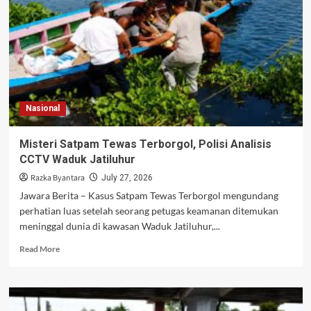
Rumah
Orangtua,
Diduga
Berawal
dari
Utang
Anak
Rp
Nasional
200
Juta
Misteri Satpam Tewas Terborgol, Polisi Analisis
CCTV Waduk Jatiluhur
Razka Byantara
July 27, 2026
Jawara Berita – Kasus Satpam Tewas Terborgol mengundang
perhatian luas setelah seorang petugas keamanan ditemukan
meninggal dunia di kawasan Waduk Jatiluhur,...
Read
Read More
more
about
Misteri
Satpam