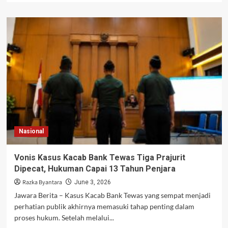
about
3
Pemuda
Diamankan
Saat
Diduga
Bertransaksi
Narkoba
di
Bekasi,
6
Klip
Sinte
Nasional
Disita
Vonis Kasus Kacab Bank Tewas Tiga Prajurit
Dipecat, Hukuman Capai 13 Tahun Penjara
Razka Byantara
June 3, 2026
Jawara Berita – Kasus Kacab Bank Tewas yang sempat menjadi
perhatian publik akhirnya memasuki tahap penting dalam
proses hukum. Setelah melalui...