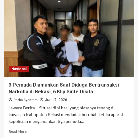
Selidiki
Penemuan
Jasad
Bayi
di
Selokan
Jatinegara
Jakarta
Timur
Nasional
3 Pemuda Diamankan Saat Diduga Bertransaksi
Narkoba di Bekasi, 6 Klip Sinte Disita
Razka Byantara
June 7, 2026
Jawara Berita – Situasi dini hari yang biasanya tenang di
kawasan Kabupaten Bekasi mendadak berubah ketika aparat
kepolisian mengamankan tiga pemuda...
Read
Read More
more