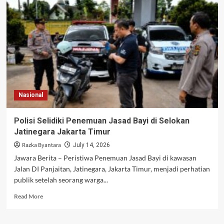
Tewas
Terborgol,
Polisi
Analisis
CCTV
Waduk
Jatiluhur
Nasional
Polisi Selidiki Penemuan Jasad Bayi di Selokan
Jatinegara Jakarta Timur
Razka Byantara
July 14, 2026
Jawara Berita – Peristiwa Penemuan Jasad Bayi di kawasan
Jalan DI Panjaitan, Jatinegara, Jakarta Timur, menjadi perhatian
publik setelah seorang warga...
Read
Read More
more
about
Polisi