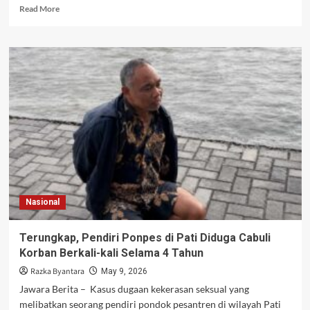
Read
Read More
more
about
Vonis
Kasus
Kacab
Bank
Tewas
Tiga
Prajurit
Dipecat,
Hukuman
Capai
13
Tahun
Nasional
Penjara
Terungkap, Pendiri Ponpes di Pati Diduga Cabuli
Korban Berkali-kali Selama 4 Tahun
Razka Byantara
May 9, 2026
Jawara Berita – Kasus dugaan kekerasan seksual yang
melibatkan seorang pendiri pondok pesantren di wilayah Pati