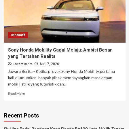
Otomotif
Sony Honda Mobility Gagal Melaju: Ambisi Besar
yang Tertahan Realita
Jawara Berita
April 7, 2026
Jawara Berita - Ketika proyek Sony Honda Mobility pertama
kali diumumkan, banyak pihak membayangkan masa depan
mobil listrik yang futuristik dan...
Read
Read More
more
about
Sony
Recent Posts
Honda
Mobility
Gagal
SixNine Padel Bandung Kena Denda Rp100 Juta, Wajib Tanam