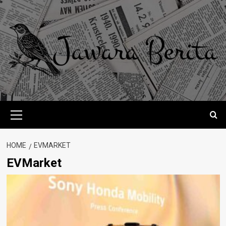
Skip
to
content
Primary
Menu
HOME
EVMARKET
EVMarket