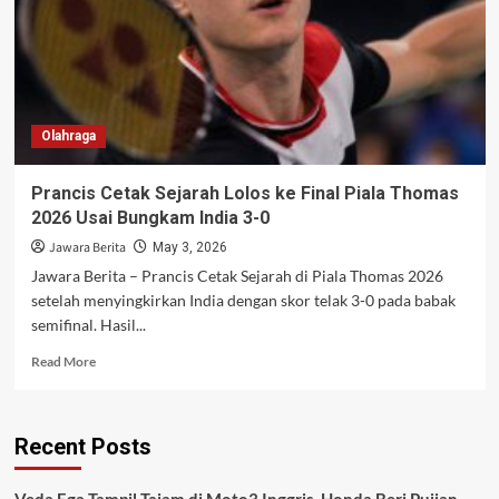
Olahraga
Prancis Cetak Sejarah Lolos ke Final Piala Thomas
2026 Usai Bungkam India 3-0
Jawara Berita
May 3, 2026
Jawara Berita – Prancis Cetak Sejarah di Piala Thomas 2026
setelah menyingkirkan India dengan skor telak 3-0 pada babak
semifinal. Hasil...
Read
Read More
more
about
Prancis
Recent Posts
Cetak
Sejarah
Lolos