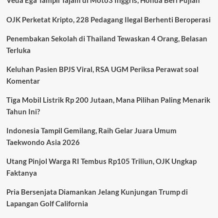
Veda Ega Tampil Tajam di Moto3 Inggris, Honda Beri Pujian
ke
Final
OJK Perketat Kripto, 228 Pedagang Ilegal Berhenti Beroperasi
Piala
Thomas
Penembakan Sekolah di Thailand Tewaskan 4 Orang, Belasan
2026
Terluka
Usai
Bungkam
India
Keluhan Pasien BPJS Viral, RSA UGM Periksa Perawat soal
3-
Komentar
0
Tiga Mobil Listrik Rp 200 Jutaan, Mana Pilihan Paling Menarik
Tahun Ini?
Indonesia Tampil Gemilang, Raih Gelar Juara Umum
Taekwondo Asia 2026
Utang Pinjol Warga RI Tembus Rp105 Triliun, OJK Ungkap
Faktanya
Pria Bersenjata Diamankan Jelang Kunjungan Trump di
Lapangan Golf California