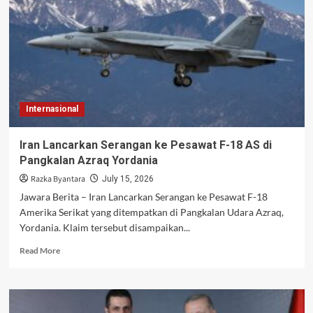
Tentara
AS
Picu
Perang
Iran
Berbahaya
Internasional
Iran Lancarkan Serangan ke Pesawat F-18 AS di
Pangkalan Azraq Yordania
Razka Byantara
July 15, 2026
Jawara Berita – Iran Lancarkan Serangan ke Pesawat F-18
Amerika Serikat yang ditempatkan di Pangkalan Udara Azraq,
Yordania. Klaim tersebut disampaikan...
Read
Read More
more
about
Iran
Lancarkan