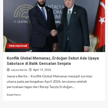
Serangan
ke
Pesawat
F-
18
AS
di
Pangkalan
Azraq
Yordania
Internasional
Konflik Global Memanas, Erdoğan Sebut Ada Upaya
Sabotase di Balik Gencatan Senjata
Jawara Berita
April 19, 2026
Jawara Berita – Konflik Global Memanas menjadi sorotan
utama pada pertengahan April 2026, terutama setelah
pernyataan tegas dari Recep Tayyip Erdoğan...
Read
Read More
more
about
Konflik