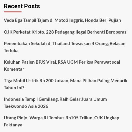
Recent Posts
Global
Memanas,
Erdoğan
Veda Ega Tampil Tajam di Moto3 Inggris, Honda Beri Pujian
Sebut
Ada
OJK Perketat Kripto, 228 Pedagang Ilegal Berhenti Beroperasi
Upaya
Sabotase
Penembakan Sekolah di Thailand Tewaskan 4 Orang, Belasan
di
Terluka
Balik
Gencatan
Senjata
Keluhan Pasien BPJS Viral, RSA UGM Periksa Perawat soal
Komentar
Tiga Mobil Listrik Rp 200 Jutaan, Mana Pilihan Paling Menarik
Tahun Ini?
Indonesia Tampil Gemilang, Raih Gelar Juara Umum
Taekwondo Asia 2026
Utang Pinjol Warga RI Tembus Rp105 Triliun, OJK Ungkap
Faktanya