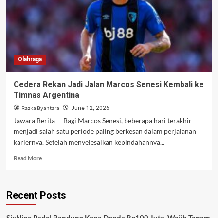
Olahraga
Cedera Rekan Jadi Jalan Marcos Senesi Kembali ke
Timnas Argentina
Razka Byantara
June 12, 2026
Jawara Berita – Bagi Marcos Senesi, beberapa hari terakhir
menjadi salah satu periode paling berkesan dalam perjalanan
kariernya. Setelah menyelesaikan kepindahannya...
Read
Read More
more
about
Cedera
Recent Posts
Rekan
Jadi
Jalan
SixNine Padel Bandung Kena Denda Rp100 Juta, Wajib Tanam