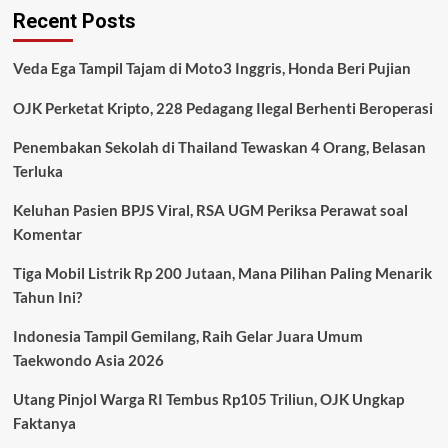
Recent Posts
Indonesia
Tembus
Rp498,79
Veda Ega Tampil Tajam di Moto3 Inggris, Honda Beri Pujian
Triliun,
Rosan
OJK Perketat Kripto, 228 Pedagang Ilegal Berhenti Beroperasi
Sampaikan
Langsung
Penembakan Sekolah di Thailand Tewaskan 4 Orang, Belasan
ke
Terluka
Prabowo
Keluhan Pasien BPJS Viral, RSA UGM Periksa Perawat soal
Komentar
Tiga Mobil Listrik Rp 200 Jutaan, Mana Pilihan Paling Menarik
Tahun Ini?
Indonesia Tampil Gemilang, Raih Gelar Juara Umum
Taekwondo Asia 2026
Utang Pinjol Warga RI Tembus Rp105 Triliun, OJK Ungkap
Faktanya