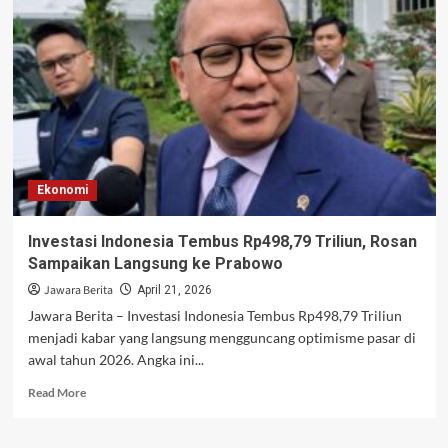
ke
Paris,
Diplomasi
yang
Kini
Tak
Lagi
Sekadar
Seremonial
Ekonomi
Investasi Indonesia Tembus Rp498,79 Triliun, Rosan
Sampaikan Langsung ke Prabowo
Jawara Berita
April 21, 2026
Jawara Berita – Investasi Indonesia Tembus Rp498,79 Triliun
menjadi kabar yang langsung mengguncang optimisme pasar di
awal tahun 2026. Angka ini...
Read
Read More
more
about
Investasi