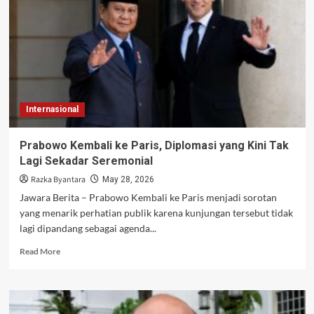
Proyek
Energi
Raksasa,
Investasi
Tembus
Rp70
Triliun
Internasional
Prabowo Kembali ke Paris, Diplomasi yang Kini Tak
Lagi Sekadar Seremonial
Razka Byantara
May 28, 2026
Jawara Berita – Prabowo Kembali ke Paris menjadi sorotan
yang menarik perhatian publik karena kunjungan tersebut tidak
lagi dipandang sebagai agenda...
Read
Read More
more
about
Prabowo
Kembali