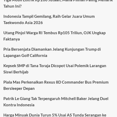
Sehat
Tahun Ini?
Lewat
Olahraga
Indonesia Tampil Gemilang, Raih Gelar Juara Umum
Massal
dan
Taekwondo Asia 2026
Aksi
Bersih
Utang Pinjol Warga RI Tembus Rp105 Triliun, OJK Ungkap
Lingkungan
Faktanya
Pria Bersenjata Diamankan Jelang Kunjungan Trump di
Lapangan Golf California
Kepsek SMP di Tana Toraja Dicopot Usai Polemik Larangan
Siswi Berhijab
Piala Mas Perkenalkan Rexus 8D Commander Bus Premium
Bersleeper Depan
Patrik Le Giang Tak Terpengaruh Mitchell Baker Jelang Duel
Kontra Indonesia
Harga Minyak Dunia Turun 5% Usai AS Tunda Serangan ke