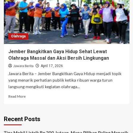
Olahraga
Jember Bangkitkan Gaya Hidup Sehat Lewat
Olahraga Massal dan Aksi Bersih Lingkungan
Jawara Berita
April 17, 2026
Jawara Berita – Jember Bangkitkan Gaya Hidup menjadi topik
yang menarik perhatian publik ketika ribuan warga turun
langsung mengikuti kegiatan olahraga...
Read
Read More
more
about
Jember
Recent Posts
Bangkitkan
Gaya
Hidup
Tiga Mobil Listrik Rp 200 Jutaan, Mana Pilihan Paling Menarik