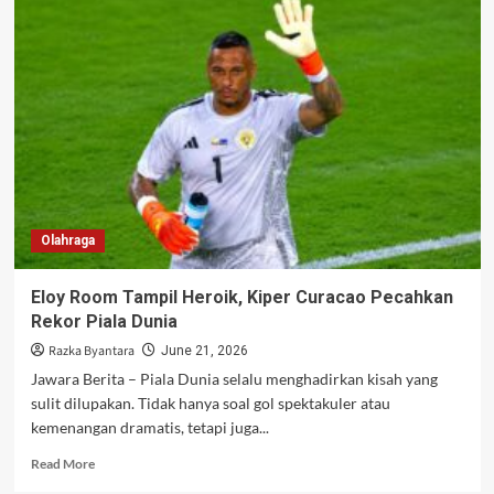
Dapat
Kelonggaran
Masuk
Seattle
Lebih
Awal
Jelang
Duel
Penentuan
Kontra
Mesir
Olahraga
Eloy Room Tampil Heroik, Kiper Curacao Pecahkan
Rekor Piala Dunia
Razka Byantara
June 21, 2026
Jawara Berita – Piala Dunia selalu menghadirkan kisah yang
sulit dilupakan. Tidak hanya soal gol spektakuler atau
kemenangan dramatis, tetapi juga...
Read
Read More
more