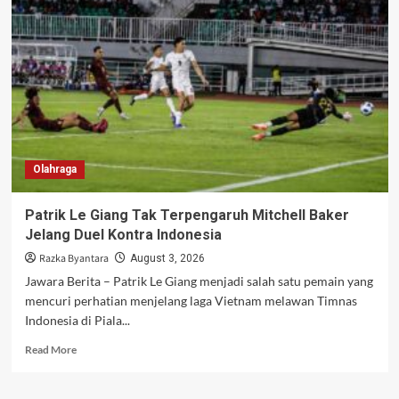
Gemilang,
Raih
Gelar
Juara
Umum
Taekwondo
Asia
2026
Olahraga
Patrik Le Giang Tak Terpengaruh Mitchell Baker
Jelang Duel Kontra Indonesia
Razka Byantara
August 3, 2026
Jawara Berita – Patrik Le Giang menjadi salah satu pemain yang
mencuri perhatian menjelang laga Vietnam melawan Timnas
Indonesia di Piala...
Read
Read More
more
about
Patrik