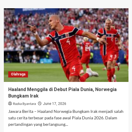
about
Eloy
Room
Tampil
Heroik,
Kiper
Curacao
Pecahkan
Rekor
Piala
Dunia
Olahraga
Haaland Menggila di Debut Piala Dunia, Norwegia
Bungkam Irak
Razka Byantara
June 17, 2026
Jawara Berita – Haaland Norwegia Bungkam Irak menjadi salah
satu cerita terbesar pada fase awal Piala Dunia 2026. Dalam
pertandingan yang berlangsung...