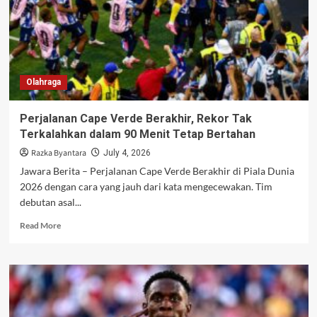
16
Besar
Piala
Dunia
2026
Olahraga
Perjalanan Cape Verde Berakhir, Rekor Tak
Terkalahkan dalam 90 Menit Tetap Bertahan
Razka Byantara
July 4, 2026
Jawara Berita – Perjalanan Cape Verde Berakhir di Piala Dunia
2026 dengan cara yang jauh dari kata mengecewakan. Tim
debutan asal...
Read
Read More
more
about
Perjalanan
Cape
Verde
Berakhir,