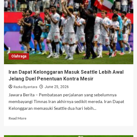
16
Besar
Taklukkan
Bosnia
Sepuluh
Pemain
Olahraga
Iran Dapat Kelonggaran Masuk Seattle Lebih Awal
Jelang Duel Penentuan Kontra Mesir
Razka Byantara
June 25, 2026
Jawara Berita – Pembatasan perjalanan yang sebelumnya
membayangi Timnas Iran akhirnya sedikit mereda. Iran Dapat
Kelonggaran memasuki Seattle dua hari lebih...
Read
Read More
more
about
Iran