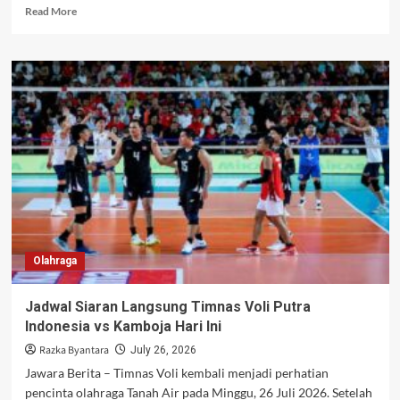
Read
Read More
more
about
Liverpool
Capai
Kesepakatan
Personal
dengan
Barcola
Senilai
Rp3,4
Triliun
Olahraga
Jadwal Siaran Langsung Timnas Voli Putra
Indonesia vs Kamboja Hari Ini
Razka Byantara
July 26, 2026
Jawara Berita – Timnas Voli kembali menjadi perhatian
pencinta olahraga Tanah Air pada Minggu, 26 Juli 2026. Setelah