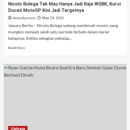
Nicolo Bulega Tak Mau Hanya Jadi Raja WSBK, Kursi
Ducati MotoGP Kini Jadi Targetnya
Razka Byantara
May 24, 2026
Jawara Berita – Nicolo Bulega sedang menikmati musim yang
mungkin menjadi salah satu periode terbaik dalam karier
balapnya. Ketika sebagian pebalap...
Read
Read More
more
about
Nicolo
Bulega
Tak
Mau
Hanya
Jadi
Raja
WSBK,
Kursi
Ducati
MotoGP
Kini
Olahraga
Jadi