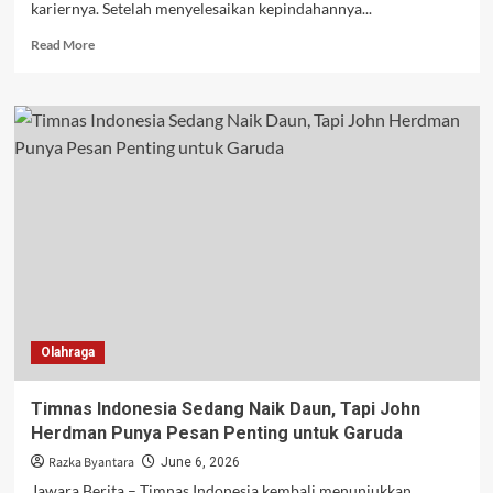
kariernya. Setelah menyelesaikan kepindahannya...
Read
Read More
more
about
Cedera
Rekan
Jadi
Jalan
Marcos
Senesi
Kembali
ke
Timnas
Argentina
Olahraga
Timnas Indonesia Sedang Naik Daun, Tapi John
Herdman Punya Pesan Penting untuk Garuda
Razka Byantara
June 6, 2026
Jawara Berita – Timnas Indonesia kembali menunjukkan