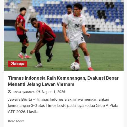
Le
Giang
Tak
Terpengaruh
Mitchell
Baker
Jelang
Duel
Kontra
Indonesia
Olahraga
Timnas Indonesia Raih Kemenangan, Evaluasi Besar
Menanti Jelang Lawan Vietnam
Razka Byantara
August 1, 2026
Jawara Berita – Timnas Indonesia akhirnya mengamankan
kemenangan 3-0 atas Timor Leste pada laga kedua Grup A Piala
AFF 2026. Hasil...
Read
Read More
more