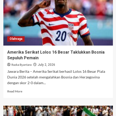
Rekor
Tak
Terkalahkan
dalam
90
Menit
Tetap
Bertahan
Olahraga
Amerika Serikat Lolos 16 Besar Taklukkan Bosnia
Sepuluh Pemain
Razka Byantara
July 2, 2026
Jawara Berita – Amerika Serikat berhasil Lolos 16 Besar Piala
Dunia 2026 setelah mengalahkan Bosnia dan Herzegovina
dengan skor 2-0 dalam...
Read
Read More
more
about
Amerika
Serikat
Lolos