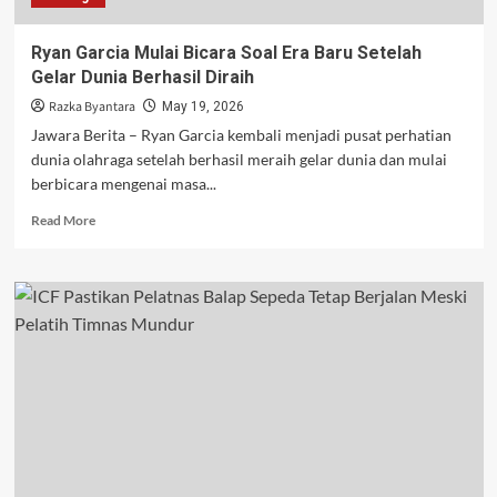
Targetnya
Ryan Garcia Mulai Bicara Soal Era Baru Setelah
Gelar Dunia Berhasil Diraih
Razka Byantara
May 19, 2026
Jawara Berita – Ryan Garcia kembali menjadi pusat perhatian
dunia olahraga setelah berhasil meraih gelar dunia dan mulai
berbicara mengenai masa...
Read
Read More
more
about
Ryan
Garcia
Mulai
Bicara
Soal
Era
Baru
Setelah
Gelar
Dunia
Berhasil