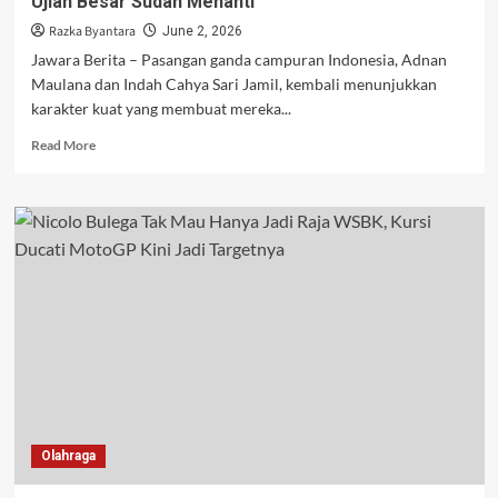
Ujian Besar Sudah Menanti
Razka Byantara
June 2, 2026
Jawara Berita – Pasangan ganda campuran Indonesia, Adnan
Maulana dan Indah Cahya Sari Jamil, kembali menunjukkan
karakter kuat yang membuat mereka...
Read
Read More
more
about
Adnan/Indah
Bangkit
Dramatis
di
Indonesia
Open,
Ujian
Besar
Sudah
Menanti
Olahraga