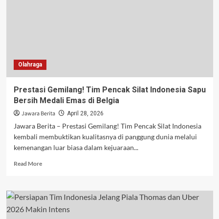
Final
Piala
Thomas
2026
Usai
Bungkam
India
Olahraga
3-
0
Prestasi Gemilang! Tim Pencak Silat Indonesia Sapu
Bersih Medali Emas di Belgia
Jawara Berita
April 28, 2026
Jawara Berita – Prestasi Gemilang! Tim Pencak Silat Indonesia
kembali membuktikan kualitasnya di panggung dunia melalui
kemenangan luar biasa dalam kejuaraan...
Read
Read More
more
about
Prestasi
Gemilang!
Tim
Pencak