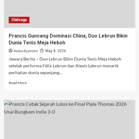
Timnas
Mundur
Olahraga
Prancis Guncang Dominasi China, Duo Lebrun Bikin
Dunia Tenis Meja Heboh
Razka Byantara
May 8, 2026
Jawara Berita – Duo Lebrun Bikin Dunia Tenis Meja Heboh
setelah performa Félix Lebrun dan Alexis Lebrun menarik
perhatian dunia sepanjang...
Read
Read More
more
about
Prancis
Guncang
Dominasi
China,
Duo
Lebrun
Bikin