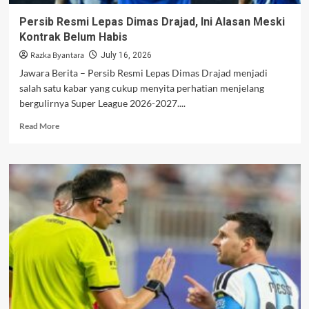
Persib Resmi Lepas Dimas Drajad, Ini Alasan Meski
Kontrak Belum Habis
Razka Byantara
July 16, 2026
Jawara Berita – Persib Resmi Lepas Dimas Drajad menjadi
salah satu kabar yang cukup menyita perhatian menjelang
bergulirnya Super League 2026-2027....
Read
Read More
more
about
Persib
Resmi
Lepas
Dimas
Drajad,
Ini
Alasan
Meski
Kontrak
Belum
Habis