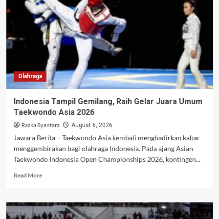
di
Moto3
Inggris,
Honda
Beri
Pujian
Olahraga
Indonesia Tampil Gemilang, Raih Gelar Juara Umum
Taekwondo Asia 2026
Razka Byantara
August 6, 2026
Jawara Berita – Taekwondo Asia kembali menghadirkan kabar
menggembirakan bagi olahraga Indonesia. Pada ajang Asian
Taekwondo Indonesia Open Championships 2026, kontingen...
Read
Read More
more
about
Indonesia
Tampil