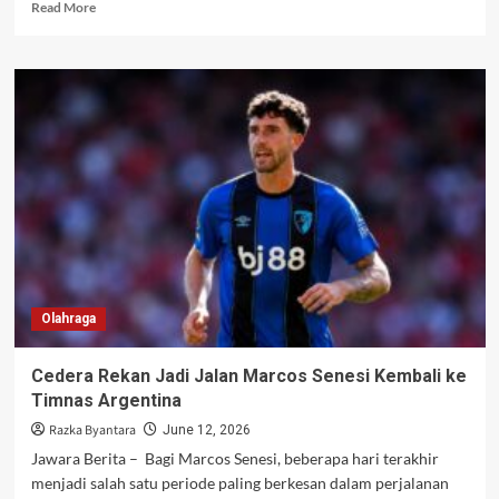
Read
Read More
more
about
Haaland
Menggila
di
Debut
Piala
Dunia,
Norwegia
Bungkam
Irak
Olahraga
Cedera Rekan Jadi Jalan Marcos Senesi Kembali ke
Timnas Argentina
Razka Byantara
June 12, 2026
Jawara Berita – Bagi Marcos Senesi, beberapa hari terakhir
menjadi salah satu periode paling berkesan dalam perjalanan