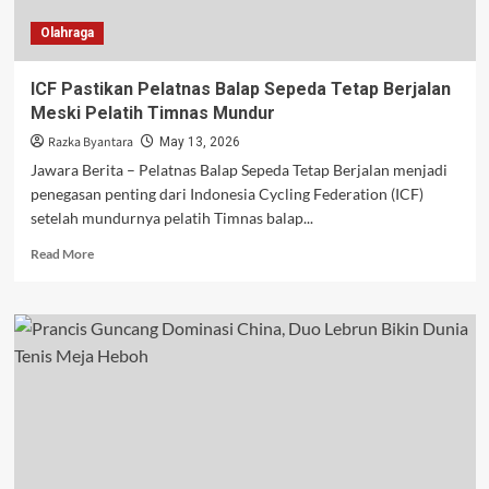
Diraih
Olahraga
ICF Pastikan Pelatnas Balap Sepeda Tetap Berjalan
Meski Pelatih Timnas Mundur
Razka Byantara
May 13, 2026
Jawara Berita – Pelatnas Balap Sepeda Tetap Berjalan menjadi
penegasan penting dari Indonesia Cycling Federation (ICF)
setelah mundurnya pelatih Timnas balap...
Read
Read More
more
about
ICF
Pastikan
Pelatnas
Balap
Sepeda
Tetap
Berjalan
Meski
Pelatih