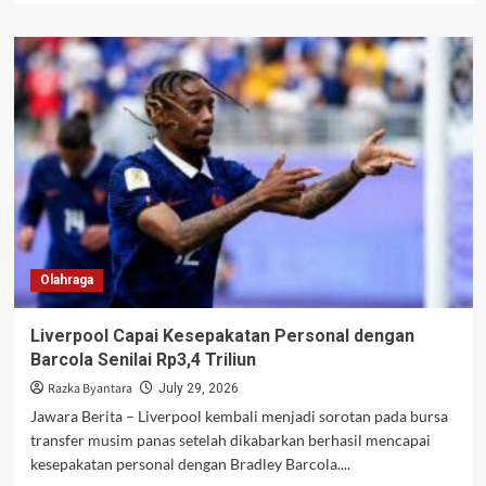
about
Timnas
Indonesia
Raih
Kemenangan,
Evaluasi
Besar
Menanti
Jelang
Lawan
Vietnam
Olahraga
Liverpool Capai Kesepakatan Personal dengan
Barcola Senilai Rp3,4 Triliun
Razka Byantara
July 29, 2026
Jawara Berita – Liverpool kembali menjadi sorotan pada bursa
transfer musim panas setelah dikabarkan berhasil mencapai
kesepakatan personal dengan Bradley Barcola....