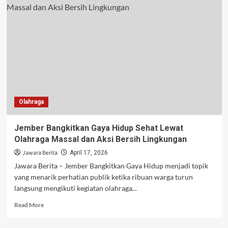
Indonesia
Jelang
Piala
Thomas
dan
Uber
2026
Makin
Intens
Olahraga
Jember Bangkitkan Gaya Hidup Sehat Lewat
Olahraga Massal dan Aksi Bersih Lingkungan
Jawara Berita
April 17, 2026
Jawara Berita – Jember Bangkitkan Gaya Hidup menjadi topik
yang menarik perhatian publik ketika ribuan warga turun
langsung mengikuti kegiatan olahraga...
Read
Read More
more
about