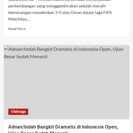
perkembangan yang menggembirakan setelah meraih
kemenangan meyakinkan 3-0 atas Oman dalam laga FIFA
Matchday....
Read
Read More
more
about
Timnas
Indonesia
Sedang
Naik
Daun,
Tapi
John
Herdman
Punya
Pesan
Penting
untuk
Olahraga
Garuda
Adnan/Indah Bangkit Dramatis di Indonesia Open,