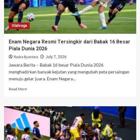
Belgia
pada
Piala
Dunia
Olahraga
2026
Enam Negara Resmi Tersingkir dari Babak 16 Besar
Piala Dunia 2026
Razka Byantara
July 7, 2026
Jawara Berita – Babak 16 besar Piala Dunia 2026
menghadirkan banyak kejutan yang mengubah peta persaingan
menuju gelar juara. Enam Negara...
Read
Read More
more
about
Enam
Negara
Resmi
Tersingkir
dari
Babak