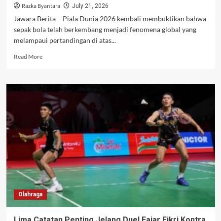
Razka Byantara
July 21, 2026
Jawara Berita – Piala Dunia 2026 kembali membuktikan bahwa
sepak bola telah berkembang menjadi fenomena global yang
melampaui pertandingan di atas...
Read
Read More
more
about
Erling
Haaland
Puncaki
Lonjakan
Pengikut
Instagram
Selama
Piala
Dunia
2026
Olahraga
Lima Catatan Penting Jelang Duel Fajar Fikri Kontra