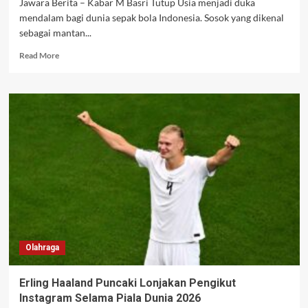
Jawara Berita – Kabar M Basri Tutup Usia menjadi duka
mendalam bagi dunia sepak bola Indonesia. Sosok yang dikenal
sebagai mantan...
Read
Read More
more
about
M
Basri
Tutup
Usia,
Legenda
Sepak
Bola
Indonesia
Berpulang
Olahraga
Erling Haaland Puncaki Lonjakan Pengikut
Instagram Selama Piala Dunia 2026