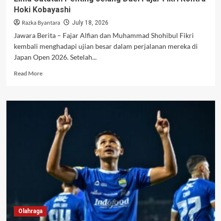
Hoki Kobayashi
Razka Byantara
July 18, 2026
Jawara Berita – Fajar Alfian dan Muhammad Shohibul Fikri
kembali menghadapi ujian besar dalam perjalanan mereka di
Japan Open 2026. Setelah...
Read
Read More
more
about
Lima
Catatan
Penting
Jelang
Duel
Fajar
Fikri
Kontra
Hoki
Kobayashi
Olahraga