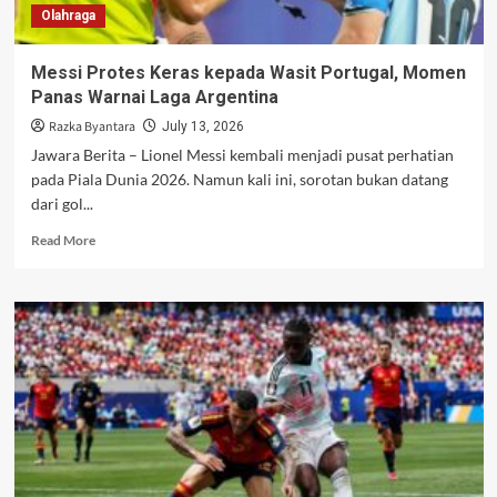
Olahraga
Messi Protes Keras kepada Wasit Portugal, Momen
Panas Warnai Laga Argentina
Razka Byantara
July 13, 2026
Jawara Berita – Lionel Messi kembali menjadi pusat perhatian
pada Piala Dunia 2026. Namun kali ini, sorotan bukan datang
dari gol...
Read
Read More
more
about
Messi
Protes
Keras
kepada
Wasit
Portugal,
Momen
Panas
Warnai
Laga