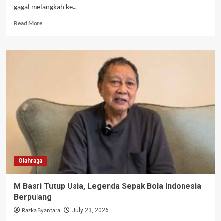
gagal melangkah ke...
Read
Read More
more
about
Jadwal
Siaran
Langsung
Timnas
Voli
Putra
Indonesia
vs
Kamboja
Hari
Ini
Olahraga
M Basri Tutup Usia, Legenda Sepak Bola Indonesia
Berpulang
Razka Byantara
July 23, 2026